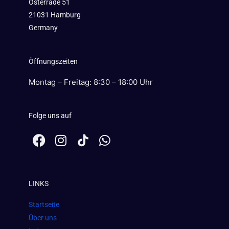
Osterrade 51
21031 Hamburg
Germany
Öffnungszeiten
Montag – Freitag: 8:30 – 18:00 Uhr
Folge uns auf
F
I
W
a
n
h
c
s
a
e
t
t
LINKS
b
a
s
o
g
a
Startseite
o
r
p
Über uns
k
a
p