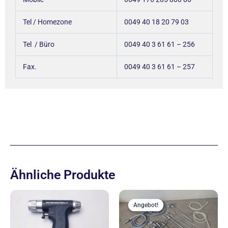
Tel / Homezone
0049 40 18 20 79 03
Tel / Büro
0049 40 3 61 61 – 256
Fax.
0049 40 3 61 61 – 257
Ähnliche Produkte
Ursprünglich
Aktu
Preis
Prei
Angebot!
Angebot!
war:
ist: