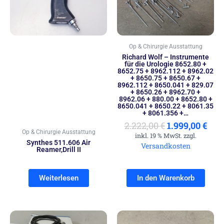
2.222,00 €
1.99
Op & Chirurgie Ausstattung
Richard Wolf – Instrumente
für die Urologie 8652.80 +
8652.75 + 8962.112 + 8962.02
+ 8650.75 + 8650.67 +
8962.112 + 8650.041 + 829.07
+ 8650.26 + 8962.70 +
8962.06 + 880.00 + 8652.80 +
8650.041 + 8650.22 + 8061.35
+ 8061.356 +…
2.222,00
€
1.999,00
€
Op & Chirurgie Ausstattung
inkl. 19 % MwSt. zzgl.
Synthes 511.606 Air
Versandkosten
Reamer,Drill II
Weiterlesen
In den Warenkorb