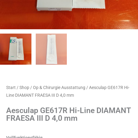
Start
/
Shop
/
Op & Chirurgie Ausstattung
/ Aesculap GE617R Hi-
Line DIAMANT FRAESA III D 4,0 mm
Aesculap GE617R Hi-Line DIAMANT
FRAESA III D 4,0 mm
Vollfunktionsfähig