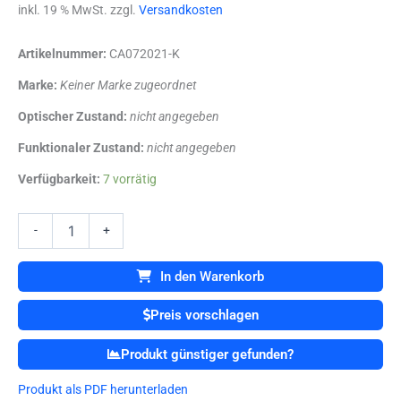
inkl. 19 % MwSt. zzgl.
Versandkosten
Artikelnummer:
CA072021-K
Marke:
Keiner Marke zugeordnet
Optischer Zustand:
nicht angegeben
Funktionaler Zustand:
nicht angegeben
Aesculap
Verfügbarkeit:
7 vorrätig
GE617R
Hi-
Line
-
+
DIAMANT
FRAESA
In den Warenkorb
III
D
Preis vorschlagen
4,0
mm
Produkt günstiger gefunden?
Menge
Produkt als PDF herunterladen