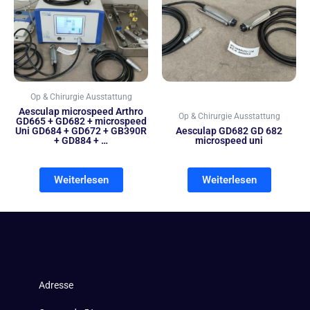
Op & Chirurgie Ausstattung
Aesculap microspeed Arthro
Op & Chirurgie Ausstattung
GD665 + GD682 + microspeed
Uni GD684 + GD672 + GB390R
Aesculap GD682 GD 682
+ GD884 + …
microspeed uni
Weiterlesen
Weiterlesen
Adresse