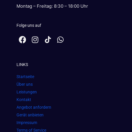
Montag – Freitag: 8:30 – 18:00 Uhr
Folge uns auf
F
I
W
a
n
h
c
s
a
e
t
t
LINKS
b
a
s
o
g
a
Startseite
o
r
p
Über uns
k
a
p
Leistungen
m
Kontakt
Angebot anfordern
Gerät anbieten
Impressum
Terms of Service