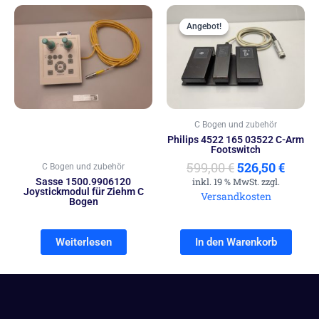
Ursprünglich
Aktue
Preis
Preis
Angebot!
Angebot!
war:
ist:
599,00 €
526,50
C Bogen und zubehör
Philips 4522 165 03522 C-Arm
Footswitch
599,00
€
526,50
€
C Bogen und zubehör
Sasse 1500.9906120
inkl. 19 % MwSt. zzgl.
Joystickmodul für Ziehm C
Versandkosten
Bogen
Weiterlesen
In den Warenkorb