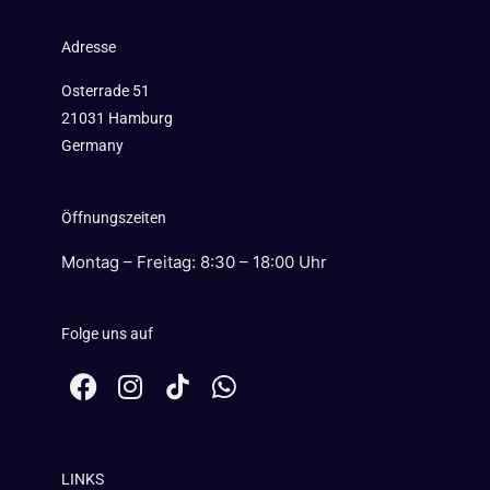
Adresse
Osterrade 51
21031 Hamburg
Germany
Öffnungszeiten
Montag – Freitag: 8:30 – 18:00 Uhr
Folge uns auf
F
I
W
a
n
h
c
s
a
e
t
t
LINKS
b
a
s