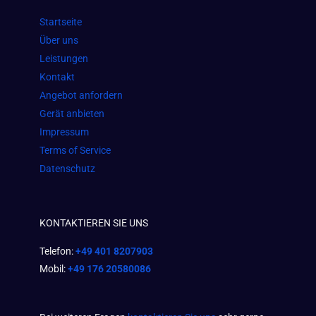
o
g
a
Startseite
o
r
p
Über uns
k
a
p
Leistungen
m
Kontakt
Angebot anfordern
Gerät anbieten
Impressum
Terms of Service
Datenschutz
KONTAKTIEREN SIE UNS
Telefon:
+49 401 8207903
Mobil:
+49 176 20580086