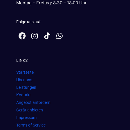
Montag – Freitag: 8:30 – 18:00 Uhr
Folge uns auf
F
I
W
a
n
h
c
s
a
e
t
t
LINKS
b
a
s
o
g
a
Startseite
o
r
p
Über uns
k
a
p
Leistungen
m
Kontakt
Angebot anfordern
Gerät anbieten
Impressum
Terms of Service