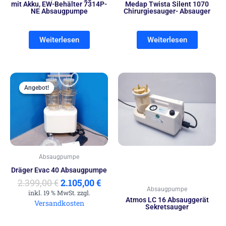
mit Akku, EW-Behälter 7314P-
Medap Twista Silent 1070
NE Absaugpumpe
Chirurgiesauger- Absauger
Weiterlesen
Weiterlesen
Ursprünglicher
Aktueller
Preis
Preis
Angebot!
Angebot!
war:
ist:
2.399,00 €
2.105,00 €.
Absaugpumpe
Dräger Evac 40 Absaugpumpe
2.399,00
€
2.105,00
€
Absaugpumpe
inkl. 19 % MwSt. zzgl.
Atmos LC 16 Absauggerät
Versandkosten
Sekretsauger