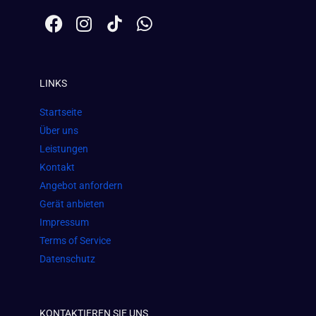
F
I
W
a
n
h
c
s
a
e
t
t
LINKS
b
a
s
o
g
a
Startseite
o
r
p
Über uns
k
a
p
Leistungen
m
Kontakt
Angebot anfordern
Gerät anbieten
Impressum
Terms of Service
Datenschutz
KONTAKTIEREN SIE UNS