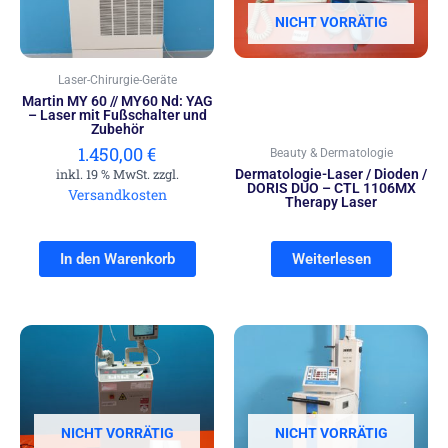
NICHT VORRÄTIG
Laser-Chirurgie-Geräte
Martin MY 60 // MY60 Nd: YAG
– Laser mit Fußschalter und
Zubehör
1.450,00
€
Beauty & Dermatologie
inkl. 19 % MwSt. zzgl.
Dermatologie-Laser / Dioden /
DORIS DUO – CTL 1106MX
Versandkosten
Therapy Laser
In den Warenkorb
Weiterlesen
NICHT VORRÄTIG
NICHT VORRÄTIG