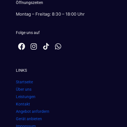
Öffnungszeiten
Montag – Freitag: 8:30 – 18:00 Uhr
Folge uns auf
F
I
W
a
n
h
c
s
a
e
t
t
LINKS
b
a
s
o
g
a
Startseite
o
r
p
Über uns
k
a
p
Leistungen
m
Kontakt
Angebot anfordern
Gerät anbieten
Impressum