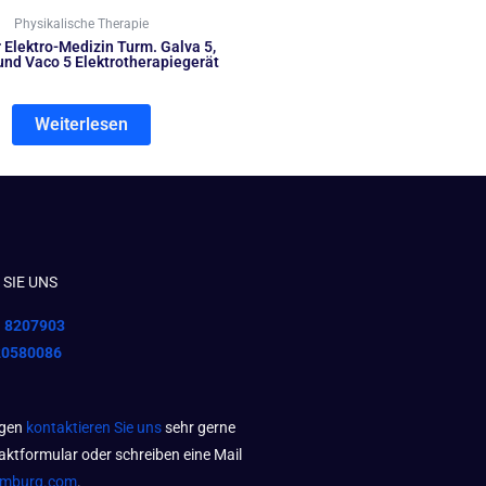
Physikalische Therapie
Elektro-Medizin Turm. Galva 5,
und Vaco 5 Elektrotherapiegerät
Weiterlesen
SIE UNS
1 8207903
20580086
agen
kontaktieren Sie uns
sehr gerne
aktformular oder schreiben eine Mail
amburg.com
.