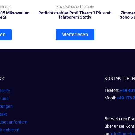
herapie
Physikalische Therapie
05 Mikrowellen
Rotlichtstrahler Profi Therm 3 Plus mit
Zimmer 
rät
fahrbarem Stativ
Sono 5 
sen
Weiterlesen
KS
KONTAKTIEREN 
Telefon:
+49 40
tseite
Mobil:
+49 176 
r uns
stungen
takt
Bei weiteren Fr
ebot anfordern
über unser Kont
t anbieten
an
info@mtc-h