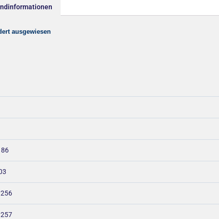
andinformationen
dert ausgewiesen
 86
03
 256
 257