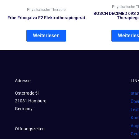
Physikalische T
Physikalische Therapie
BOSCH DECIMED 69S 2
Erbe Erbogalva E2 Elektrotherapiegerät
Therapiege
Weiterlesen
Weiterle
Adresse
LIN
Osterrade 51
Star
21031 Hamburg
Übe
Germany
Lei
Kon
Ang
Öffnungszeiten
Gerä