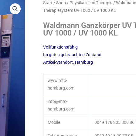
Start
/
Shop
/
Physikalische Therapie
/ Waldmann
Therapiesystem UV 1000 / UV 1000 KL
Waldmann Ganzkörper UV 
UV 1000 / UV 1000 KL
Vollfunktionsfähig
Im guten gebrauchten Zustand
Artikel-Standort. Hamburg
www.mtc-
hamburg.com
info@mtc-
hamburg.com
Mobile
0049 176 205 800 86
Tel / Homezone
0049 40 18 20 79 03