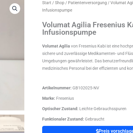
Start
/
Shop
/
Patientenversorgung
/ Volumat Agi
Infusionspumpe
Volumat Agilia Fresenius K
Infusionspumpe
Volumat Agilia
von Fresenius Kabi ist eine hochp
sichere und zuverlässige Medikamenten- und Flüss
Umgebungen gewährleistet. Das benutzerfreundli
medizinisches Personal bei der effizienten und kon
Artikelnummer:
GB102025-NV
Marke:
Fresenius
Optischer Zustand:
Leichte Gebrauchsspuren
Funktionaler Zustand:
Gebraucht
Preis vorschlag