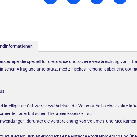
andinformationen
nspumpe, die speziell für die präzise und sichere Verabreichung von int
nischen Alltag und unterstützt medizinisches Personal dabei, eine optim
us:
ntelligenter Software gewährleistet die Volumat Agilia eine exakte Inf
menten oder kritischen Therapien essenziell ist.
von Anwendungen, darunter die Verabreichung von Volumen- und Medikament
r strukturiertem Display ermöglicht eine einfache Programmierung und Ü