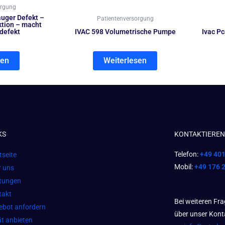
orgung
uger Defekt –
Patientenversorgung
tion – macht
defekt
IVAC 598 Volumetrische Pumpe
Ivac P
sen
Weiterlesen
KS
KONTAKTIEREN 
Telefon:
+49 40
tseite
Mobil:
+49 176 
r uns
stungen
takt
Bei weiteren Fr
ebot anfordern
über unser Kont
t anbieten