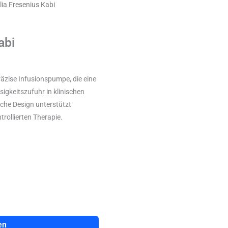
lia Fresenius Kabi
abi
räzise Infusionspumpe, die eine
igkeitszufuhr in klinischen
che Design unterstützt
trollierten Therapie.
en