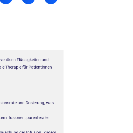
ravenösen Flüssigkeiten und
ale Therapie für Patientinnen
usionsrate und Dosierung, was
eninfusionen, parenteraler
berwachung der Infusion. Zudem