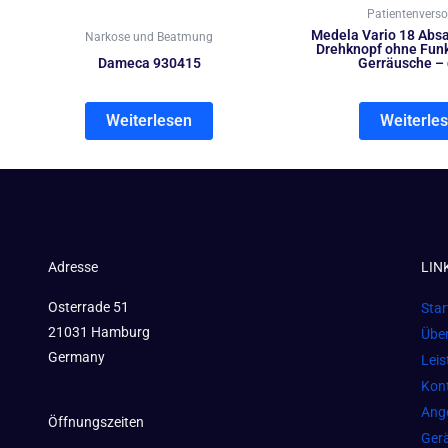
Patientenvers
Medela Vario 18 Absa
Narkose und Beatmung
Drehknopf ohne Funk
Dameca 930415
Gerräusche – 
Weiterlesen
Weiterle
Adresse
LIN
Osterrade 51
Star
21031 Hamburg
Übe
Germany
Lei
Kon
Ang
Öffnungszeiten
Gerä