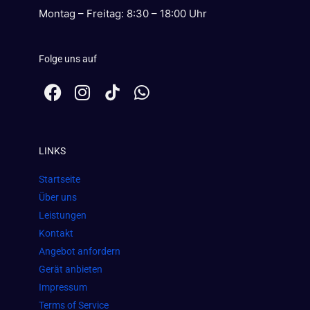
Montag – Freitag: 8:30 – 18:00 Uhr
Folge uns auf
F
I
W
a
n
h
c
s
a
e
t
t
LINKS
b
a
s
o
g
a
Startseite
o
r
p
Über uns
k
a
p
Leistungen
m
Kontakt
Angebot anfordern
Gerät anbieten
Impressum
Terms of Service