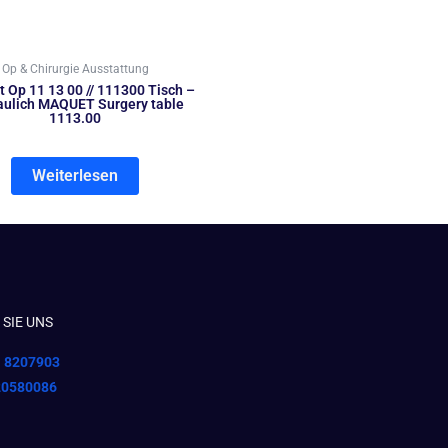
Op & Chirurgie Ausstattung
 Op 11 13 00 // 111300 Tisch –
aulich MAQUET Surgery table
1113.00
Weiterlesen
SIE UNS
1 8207903
20580086