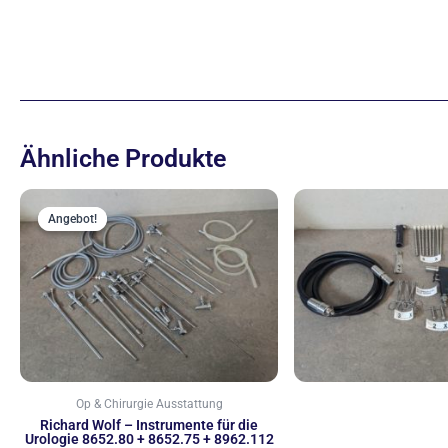
Ähnliche Produkte
Ursprünglicher
Aktueller
Preis
Preis
Angebot!
Angebot!
war:
ist:
2.222,00 €
1.999,00 €.
Op & Chirurgie Ausstattung
Richard Wolf – Instrumente für die
Urologie 8652.80 + 8652.75 + 8962.112