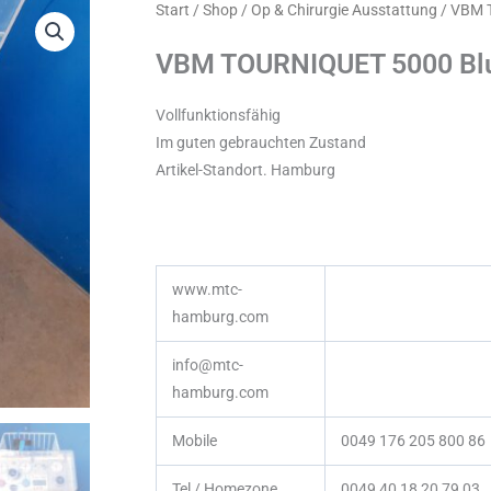
Start
/
Shop
/
Op & Chirurgie Ausstattung
/ VBM 
VBM TOURNIQUET 5000 Blu
Vollfunktionsfähig
Im guten gebrauchten Zustand
Artikel-Standort. Hamburg
www.mtc-
hamburg.com
info@mtc-
hamburg.com
Mobile
0049 176 205 800 86
Tel / Homezone
0049 40 18 20 79 03