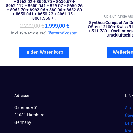
+ 8962.02 + 8650.75 + 8650.67 +
8962.112 + 8650.041 + 829.07 + 8650.26
+ 8962.70 + 8962.06 + 880.00 + 8652.80
+ 8650.041 + 8650.22 + 8061.35 +
Op & Chirurgie Au
8061.356 +…
Synthes Compact Air Dr
2.222,00
€
1.999,00
€
OSteo 12100 + Swiss 51
+ 511.730 + Oscillating
Versandkosten
inkl. 19 % MwSt. zzgl.
Druckluftschl
In den Warenkorb
Weiterle
Adresse
LIN
Osterrade 51
Star
21031 Hamburg
Übe
Germany
Lei
Kon