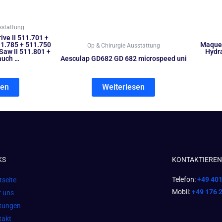
sstattung
ive II 511.701 +
1.785 + 511.750
Maquet
Op & Chirurgie Ausstattung
 Saw II 511.801 +
Hydr
auch …
Aesculap GD682 GD 682 microspeed uni
sen
Weiterlesen
KS
KONTAKTIEREN 
Telefon:
+49 40
tseite
Mobil:
+49 176 
r uns
stungen
takt