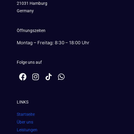
21031 Hamburg
Germany
Öffnungszeiten
Montag – Freitag: 8:30 – 18:00 Uhr
Folge uns auf
F
I
W
a
n
h
c
s
a
e
t
t
LINKS
b
a
s
o
g
a
Startseite
o
r
p
Über uns
k
a
p
Leistungen
m