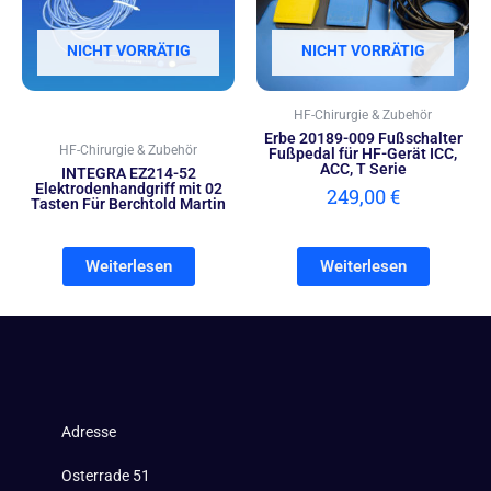
NICHT VORRÄTIG
NICHT VORRÄTIG
HF-Chirurgie & Zubehör
Erbe 20189-009 Fußschalter
HF-Chirurgie & Zubehör
Fußpedal für HF-Gerät ICC,
ACC, T Serie
INTEGRA EZ214-52
Elektrodenhandgriff mit 02
249,00
€
Tasten Für Berchtold Martin
Weiterlesen
Weiterlesen
Adresse
Osterrade 51