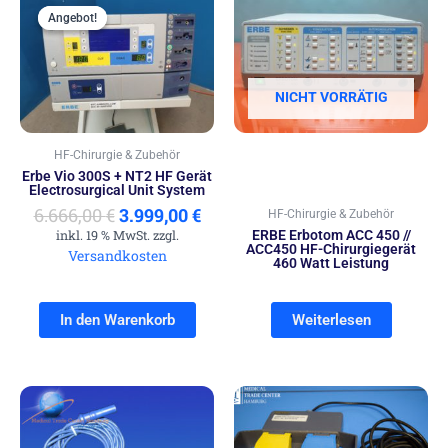
Preis
Preis
Angebot!
Angebot!
war:
ist:
6.666,00 €
3.999,00 €.
NICHT VORRÄTIG
HF-Chirurgie & Zubehör
Erbe Vio 300S + NT2 HF Gerät
Electrosurgical Unit System
6.666,00
€
3.999,00
€
HF-Chirurgie & Zubehör
inkl. 19 % MwSt. zzgl.
ERBE Erbotom ACC 450 //
ACC450 HF-Chirurgiegerät
Versandkosten
460 Watt Leistung
In den Warenkorb
Weiterlesen