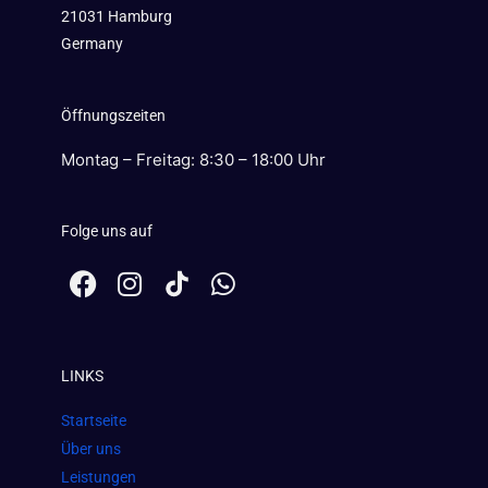
21031 Hamburg
Germany
Öffnungszeiten
Montag – Freitag: 8:30 – 18:00 Uhr
Folge uns auf
F
I
W
a
n
h
c
s
a
e
t
t
LINKS
b
a
s
o
g
a
Startseite
o
r
p
Über uns
k
a
p
Leistungen