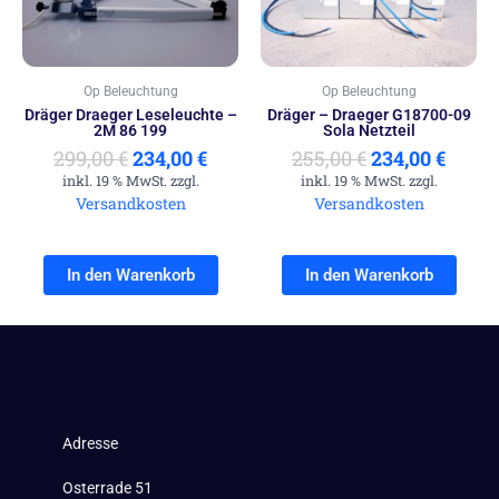
Op Beleuchtung
Op Beleuchtung
Dräger Draeger Leseleuchte –
Dräger – Draeger G18700-09
2M 86 199
Sola Netzteil
299,00
€
234,00
€
255,00
€
234,00
€
inkl. 19 % MwSt. zzgl.
inkl. 19 % MwSt. zzgl.
Versandkosten
Versandkosten
In den Warenkorb
In den Warenkorb
Adresse
Osterrade 51