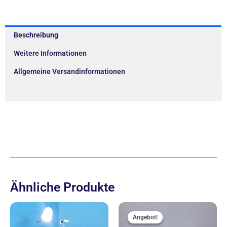
Beschreibung
Weitere Informationen
Allgemeine Versandinformationen
Ähnliche Produkte
Ursprünglich
Aktue
Preis
Preis
Angebot!
Angebot!