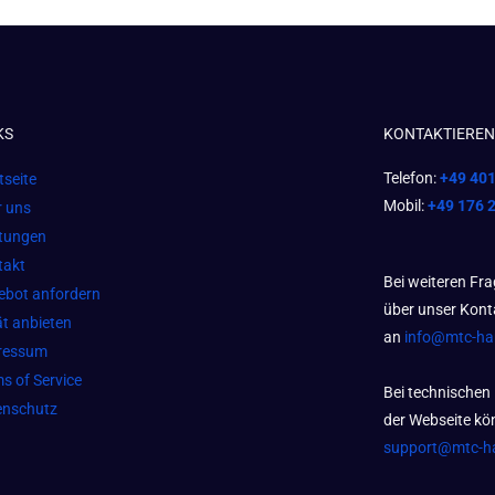
KS
KONTAKTIEREN 
Telefon:
+49 40
tseite
Mobil:
+49 176 
r uns
stungen
takt
Bei weiteren Fr
ebot anfordern
über unser Kont
t anbieten
an
info@mtc-h
ressum
s of Service
Bei technischen
enschutz
der Webseite kön
support@mtc-h