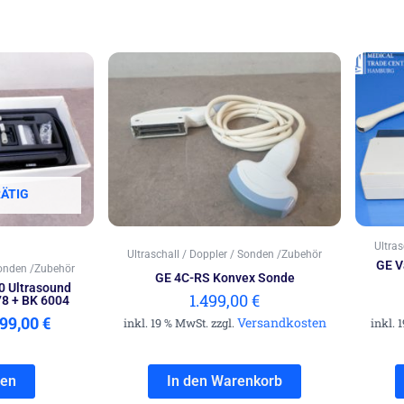
sprünglicher
Aktueller
eis
Preis
r:
ist:
99,00 €
1.499,00 €.
ÄTIG
Ultra
Ultraschall / Doppler / Sonden /Zubehör
GE V
Sonden /Zubehör
GE 4C-RS Konvex Sonde
0 Ultrasound
1.499,00
€
8 + BK 6004
499,00
€
Versandkosten
inkl. 19 % MwSt. zzgl.
inkl. 
sen
In den Warenkorb