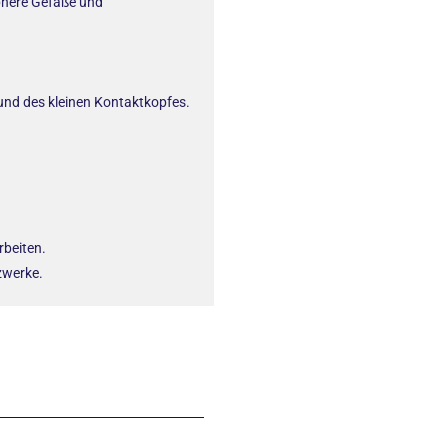
phere Gefäße und
und des kleinen Kontaktkopfes.
beiten.
tzwerke.