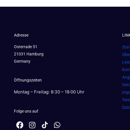
Adresse
LIN
Osterrade 51
Star
21031 Hamburg
Übe
Germany
Lei
Kon
Ang
Öffnungszeiten
Gerä
Montag – Freitag: 8:30 – 18:00 Uhr
Imp
Term
Dat
Folge uns auf
F
I
W
a
n
h