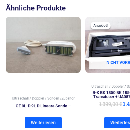
Ähnliche Produkte
Ur
Pr
Angebot!
Angebot!
wa
1.8
NICHT VORR
Ultraschall / Doppler / 
B-K BK 1850 BK 185
Transducer + UA087
Ultraschall / Doppler / Sonden /Zubehör
1.899,00
€
1.
GE 9L-D 9L D Lineare Sonde –
Weiterlesen
Weiterle