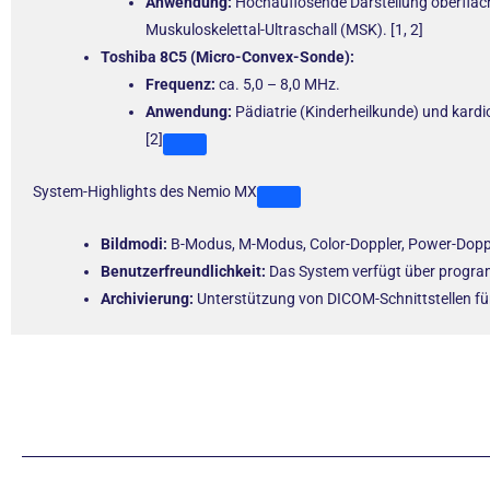
Anwendung:
Hochauflösende Darstellung oberfläc
Muskuloskelettal-Ultraschall (MSK). [1, 2]
Toshiba 8C5 (Micro-Convex-Sonde):
Frequenz:
ca. 5,0 – 8,0 MHz.
Anwendung:
Pädiatrie (Kinderheilkunde) und kard
[2]
System-Highlights des Nemio MX
Bildmodi:
B-Modus, M-Modus, Color-Doppler, Power-Doppl
Benutzerfreundlichkeit:
Das System verfügt über program
Archivierung:
Unterstützung von DICOM-Schnittstellen für