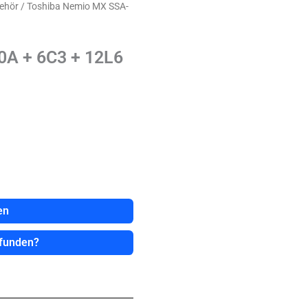
behör
/ Toshiba Nemio MX SSA-
0A + 6C3 + 12L6
en
efunden?