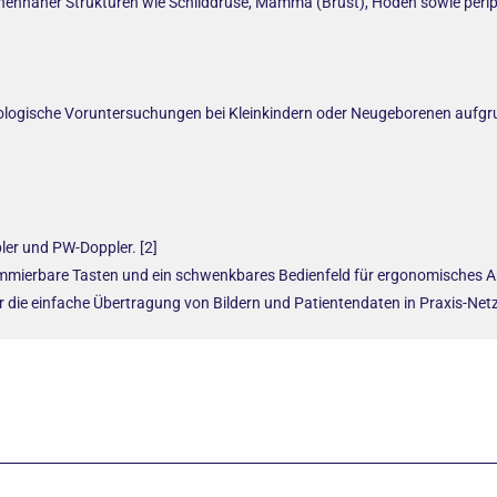
hennaher Strukturen wie Schilddrüse, Mamma (Brust), Hoden sowie peri
iologische Voruntersuchungen bei Kleinkindern oder Neugeborenen aufgr
er und PW-Doppler. [2]
mierbare Tasten und ein schwenkbares Bedienfeld für ergonomisches Ar
 die einfache Übertragung von Bildern und Patientendaten in Praxis-Ne