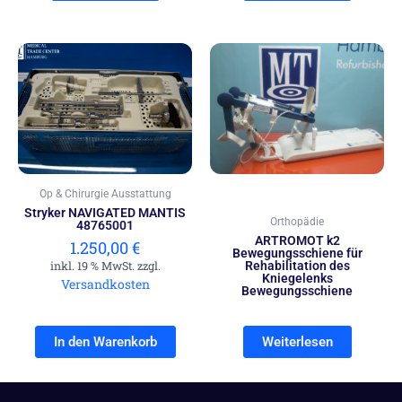
Op & Chirurgie Ausstattung
Stryker NAVIGATED MANTIS
Orthopädie
48765001
ARTROMOT k2
1.250,00
€
Bewegungsschiene für
inkl. 19 % MwSt. zzgl.
Rehabilitation des
Kniegelenks
Versandkosten
Bewegungsschiene
In den Warenkorb
Weiterlesen