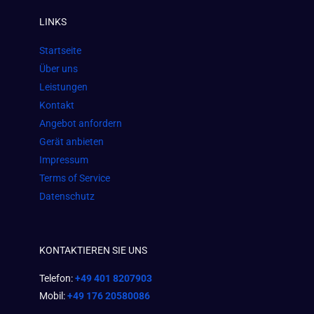
e
t
t
LINKS
b
a
s
o
g
a
Startseite
o
r
p
Über uns
k
a
p
Leistungen
m
Kontakt
Angebot anfordern
Gerät anbieten
Impressum
Terms of Service
Datenschutz
KONTAKTIEREN SIE UNS
Telefon:
+49 401 8207903
Mobil:
+49 176 20580086