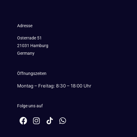
Adresse
Osterrade 51
21031 Hamburg
Germany
Öffnungszeiten
Montag – Freitag: 8:30 – 18:00 Uhr
Folge uns auf
F
I
W
a
n
h
c
s
a