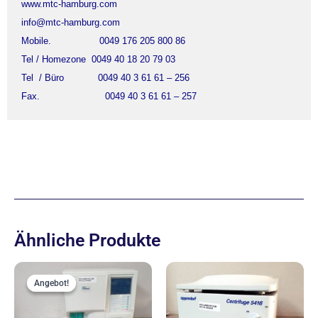
www.mtc-hamburg.com
info@mtc-hamburg.com
Mobile. 0049 176 205 800 86
Tel / Homezone 0049 40 18 20 79 03
Tel / Büro 0049 40 3 61 61 – 256
Fax. 0049 40 3 61 61 – 257
Ähnliche Produkte
Ursprünglicher
Aktueller
Preis
Preis
Angebot!
Angebot!
war:
ist:
3.999,00 €
2.666,00 €.