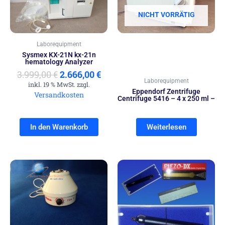
NICHT VORRÄTIG
Laborequipment
Sysmex KX-21N kx-21n
hematology Analyzer
3.999,00
€
2.666,00
€
Laborequipment
inkl. 19 % MwSt. zzgl.
Eppendorf Zentrifuge
Versandkosten
Centrifuge 5416 – 4 x 250 ml –
In den Warenkorb
Weiterlesen