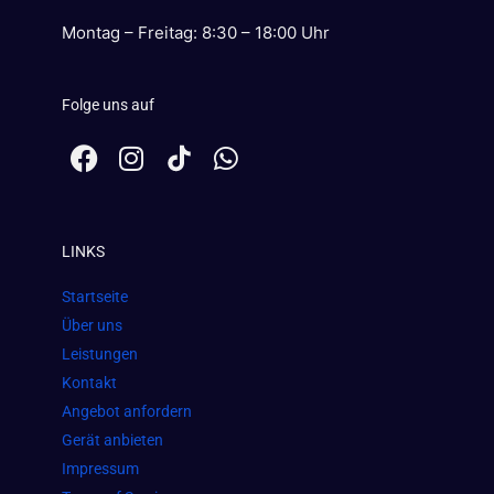
Montag – Freitag: 8:30 – 18:00 Uhr
Folge uns auf
F
I
W
a
n
h
c
s
a
e
t
t
LINKS
b
a
s
o
g
a
Startseite
o
r
p
Über uns
k
a
p
Leistungen
m
Kontakt
Angebot anfordern
Gerät anbieten
Impressum