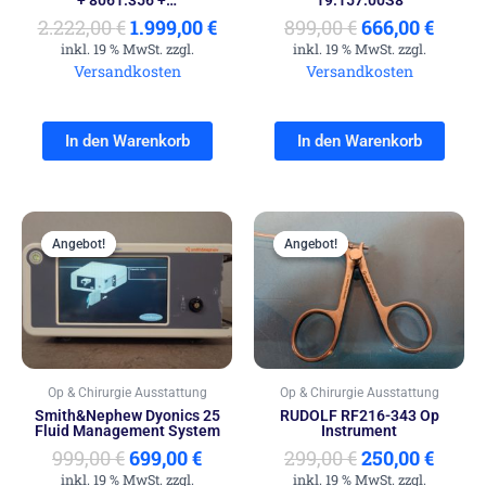
2.222,00
€
1.999,00
€
899,00
€
666,00
€
inkl. 19 % MwSt. zzgl.
inkl. 19 % MwSt. zzgl.
Versandkosten
Versandkosten
In den Warenkorb
In den Warenkorb
Ursprünglicher
Aktueller
Ursprünglich
Aktue
Preis
Preis
Preis
Preis
Angebot!
Angebot!
Angebot!
Angebot!
war:
ist:
war:
ist:
999,00 €
699,00 €.
299,00 €
250,00
Op & Chirurgie Ausstattung
Op & Chirurgie Ausstattung
Smith&Nephew Dyonics 25
RUDOLF RF216-343 Op
Fluid Management System
Instrument
999,00
€
699,00
€
299,00
€
250,00
€
inkl. 19 % MwSt. zzgl.
inkl. 19 % MwSt. zzgl.