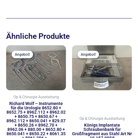
Ähnliche Produkte
Ursprünglicher
Aktueller
Ursprünglich
Aktue
Preis
Preis
Preis
Preis
Angebot!
Angebot!
Angebot!
Angebot!
war:
ist:
war:
ist:
2.222,00 €
1.999,00 €.
899,00 €
666,00
Op & Chirurgie Ausstattung
Richard Wolf – Instrumente
für die Urologie 8652.80 +
8652.75 + 8962.112 + 8962.02
+ 8650.75 + 8650.67 +
Op & Chirurgie Ausstattung
8962.112 + 8650.041 + 829.07
+ 8650.26 + 8962.70 +
Königs Implantate
8962.06 + 880.00 + 8652.80 +
Schraubenbank für
8650.041 + 8650.22 + 8061.35
Großfragment aus Stahl Art Nr
+ 8061.356 +…
19.157.00S8