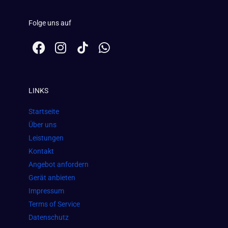
Folge uns auf
F
I
W
a
n
h
c
s
a
e
t
t
LINKS
b
a
s
o
g
a
Startseite
o
r
p
Über uns
k
a
p
Leistungen
m
Kontakt
Angebot anfordern
Gerät anbieten
Impressum
Terms of Service
Datenschutz