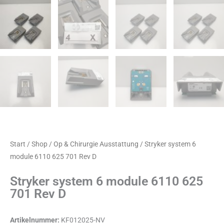
Start
/
Shop
/
Op & Chirurgie Ausstattung
/ Stryker system 6
module 6110 625 701 Rev D
Stryker system 6 module 6110 625
701 Rev D
Artikelnummer:
KF012025-NV