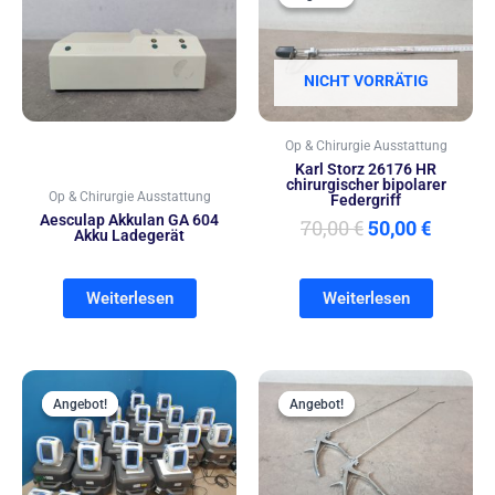
war:
ist:
70,00 €
50,00 €
NICHT VORRÄTIG
Op & Chirurgie Ausstattung
Karl Storz 26176 HR
chirurgischer bipolarer
Op & Chirurgie Ausstattung
Federgriff
Aesculap Akkulan GA 604
70,00
€
50,00
€
Akku Ladegerät
Weiterlesen
Weiterlesen
Ursprünglicher
Aktueller
Ursprünglich
Aktue
Preis
Preis
Preis
Preis
Angebot!
Angebot!
Angebot!
Angebot!
war:
ist:
war:
ist:
4.999,00 €
3.500,00 €.
300,00 €
199,00