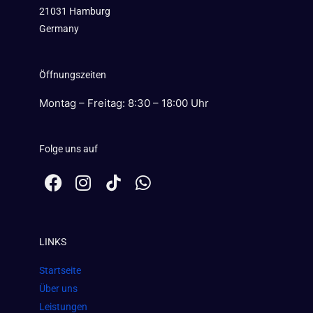
21031 Hamburg
Germany
Öffnungszeiten
Montag – Freitag: 8:30 – 18:00 Uhr
Folge uns auf
F
I
W
a
n
h
c
s
a
e
t
t
LINKS
b
a
s
o
g
a
Startseite
o
r
p
Über uns
k
a
p
Leistungen