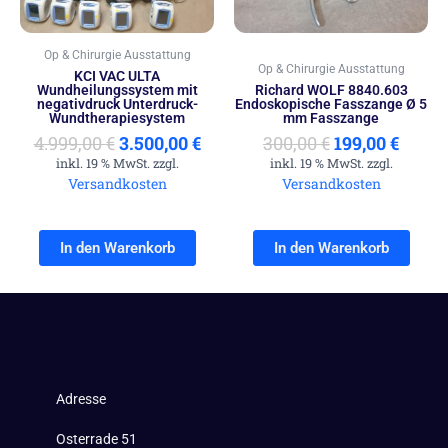
Op & Chirurgie Ausstattung
Op & Chirurgie Ausstattung
KCI VAC ULTA
Wundheilungssystem mit
Richard WOLF 8840.603
negativdruck Unterdruck-
Endoskopische Fasszange Ø 5
Wundtherapiesystem
mm Fasszange
4.999,00
€
3.500,00
€
300,00
€
199,00
€
inkl. 19 % MwSt. zzgl.
inkl. 19 % MwSt. zzgl.
Versandkosten
Versandkosten
In den Warenkorb
In den Warenkorb
Adresse
Osterrade 51