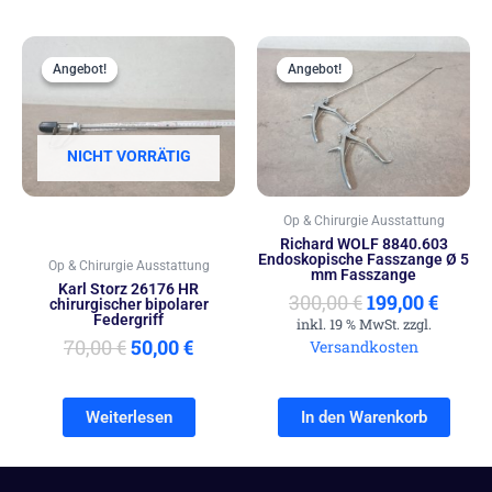
Ursprünglicher
Aktueller
Ursprünglich
Aktue
Preis
Preis
Preis
Preis
Angebot!
Angebot!
Angebot!
Angebot!
war:
ist:
war:
ist:
70,00 €
50,00 €.
300,00 €
199,00
NICHT VORRÄTIG
Op & Chirurgie Ausstattung
Richard WOLF 8840.603
Endoskopische Fasszange Ø 5
Op & Chirurgie Ausstattung
mm Fasszange
Karl Storz 26176 HR
300,00
€
199,00
€
chirurgischer bipolarer
Federgriff
inkl. 19 % MwSt. zzgl.
70,00
€
50,00
€
Versandkosten
Weiterlesen
In den Warenkorb