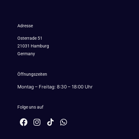
Adresse
Osterrade 51
21031 Hamburg
Germany
Öffnungszeiten
Montag – Freitag: 8:30 – 18:00 Uhr
Folge uns auf
F
I
W
a
n
h
c
s
a