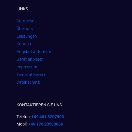
e
t
t
LINKS
b
a
s
o
g
a
Startseite
o
r
p
Über uns
k
a
p
Leistungen
m
Kontakt
Angebot anfordern
Gerät anbieten
Impressum
Terms of Service
Datenschutz
KONTAKTIEREN SIE UNS
Telefon:
+49 401 8207903
Mobil:
+49 176 20580086