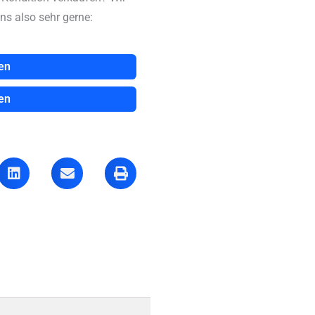
ns also sehr gerne:
en
en