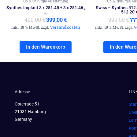
Op & Chirurgie Ausstattung
Op & Chirurgie Au
Synthes Implant 3 x 281.45 + 3 x 281.46 ,
Swiss – Synthes 512.
…
512.20 
499,00
€
399,00
€
999,00
€
77
Versandkosten
V
inkl. 19 % MwSt. zzgl.
inkl. 19 % MwSt. zzgl.
In den Warenkorb
In den Ware
Adresse
LIN
Osterrade 51
Star
21031 Hamburg
Übe
Germany
Lei
Kon
Ang