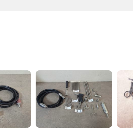
sprünglicher
Aktueller
eis
Preis
r:
ist:
9,00 €
777,00 €.