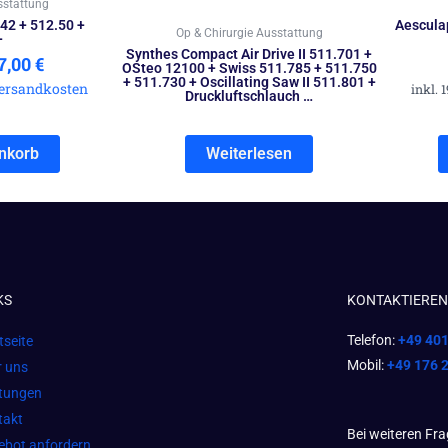
sstattung
42 + 512.50 +
Aescula
Op & Chirurgie Ausstattung
+
Synthes Compact Air Drive II 511.701 +
7,00
€
OSteo 12100 + Swiss 511.785 + 511.750
+ 511.730 + Oscillating Saw II 511.801 +
ersandkosten
inkl. 
Druckluftschlauch …
nkorb
Weiterlesen
KS
KONTAKTIEREN 
Telefon:
+49 40
tseite
Mobil:
+49 176 
r uns
stungen
takt
Bei weiteren Fr
ebot anfordern