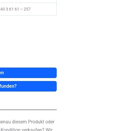
40 3 61 61 – 257
en
efunden?
genau diesem Produkt oder
n Kondition verkaufen? Wir