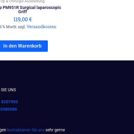
Op & Chirurgie Ausstattung
p PM951R Surgical laparoscopic
Griff
119,00
€
Versandkosten
19 % MwSt. zzgl.
In den Warenkorb
SIE UNS
1 8207903
20580086
agen
kontaktieren Sie uns
sehr gerne