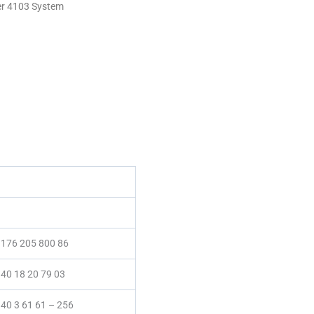
er 4103 System
 176 205 800 86
40 18 20 79 03
40 3 61 61 – 256