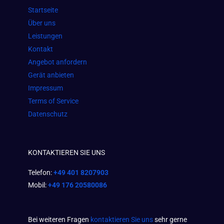
o
g
a
Startseite
o
r
p
Über uns
k
a
p
Leistungen
m
Kontakt
Angebot anfordern
Gerät anbieten
Impressum
Terms of Service
Datenschutz
KONTAKTIEREN SIE UNS
Telefon:
+49 401 8207903
Mobil:
+49 176 20580086
Bei weiteren Fragen
kontaktieren Sie uns
sehr gerne