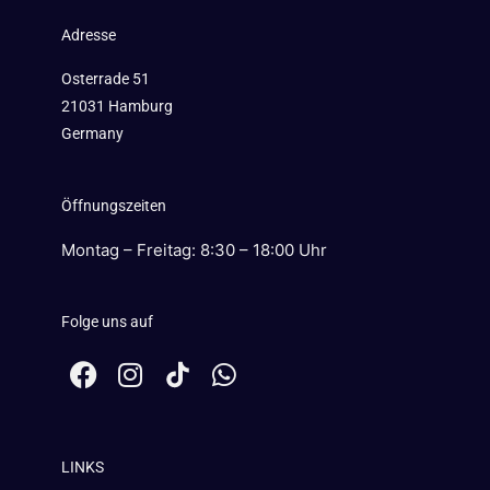
Adresse
Osterrade 51
21031 Hamburg
Germany
Öffnungszeiten
Montag – Freitag: 8:30 – 18:00 Uhr
Folge uns auf
F
I
W
a
n
h
c
s
a
e
t
t
LINKS
b
a
s