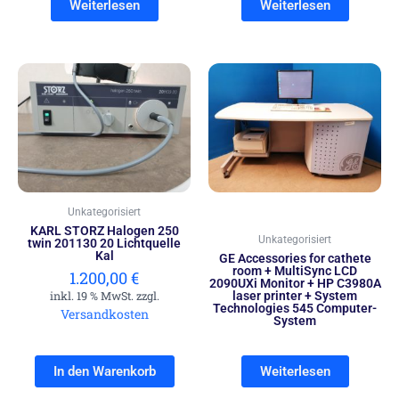
Weiterlesen
Weiterlesen
Unkategorisiert
KARL STORZ Halogen 250
Unkategorisiert
twin 201130 20 Lichtquelle
Kal
GE Accessories for cathete
room + MultiSync LCD
1.200,00
€
2090UXi Monitor + HP C3980A
inkl. 19 % MwSt. zzgl.
laser printer + System
Technologies 545 Computer-
Versandkosten
System
In den Warenkorb
Weiterlesen