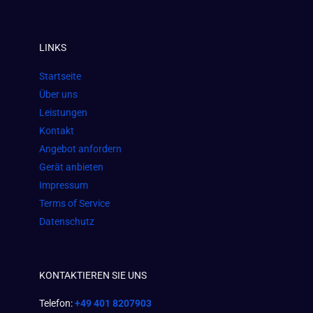
c
s
a
e
t
t
LINKS
b
a
s
o
g
a
Startseite
o
r
p
Über uns
k
a
p
Leistungen
m
Kontakt
Angebot anfordern
Gerät anbieten
Impressum
Terms of Service
Datenschutz
KONTAKTIEREN SIE UNS
Telefon:
+49 401 8207903