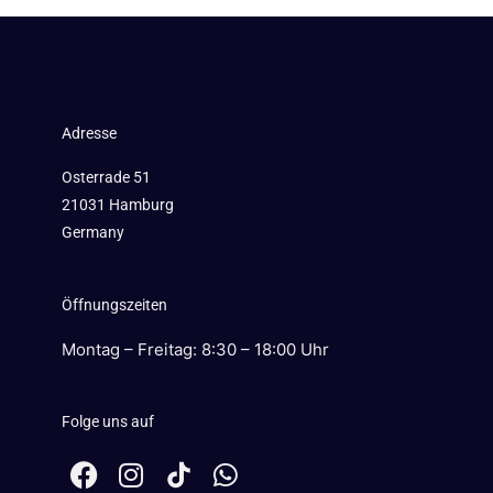
Adresse
Osterrade 51
21031 Hamburg
Germany
Öffnungszeiten
Montag – Freitag: 8:30 – 18:00 Uhr
Folge uns auf
F
I
W
a
n
h