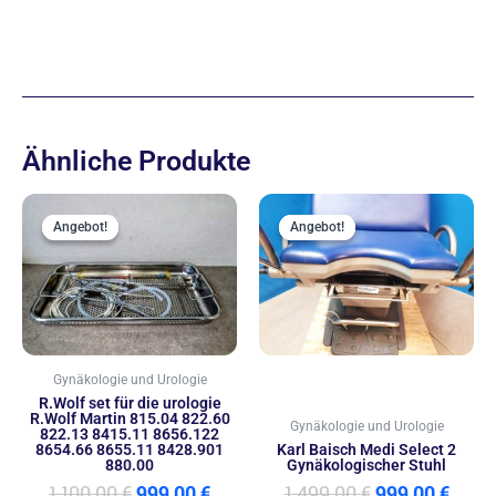
Ähnliche Produkte
Ursprünglicher
Aktueller
Ursprünglic
Aktu
Preis
Preis
Preis
Preis
Angebot!
Angebot!
Angebot!
Angebot!
war:
ist:
war:
ist:
1.100,00 €
999,00 €.
1.499,00 €
999,0
Gynäkologie und Urologie
R.Wolf set für die urologie
R.Wolf Martin 815.04 822.60
Gynäkologie und Urologie
822.13 8415.11 8656.122
8654.66 8655.11 8428.901
Karl Baisch Medi Select 2
880.00
Gynäkologischer Stuhl
1.100,00
€
999,00
€
1.499,00
€
999,00
€