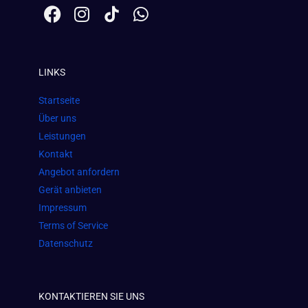
F
I
W
a
n
h
c
s
a
e
t
t
LINKS
b
a
s
o
g
a
Startseite
o
r
p
Über uns
k
a
p
Leistungen
m
Kontakt
Angebot anfordern
Gerät anbieten
Impressum
Terms of Service
Datenschutz
KONTAKTIEREN SIE UNS