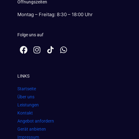
Öffnungszeiten
Montag – Freitag: 8:30 – 18:00 Uhr
Folge uns auf
F
I
W
a
n
h
c
s
a
e
t
t
LINKS
b
a
s
o
g
a
Startseite
o
r
p
Über uns
k
a
p
Leistungen
m
Kontakt
Angebot anfordern
Gerät anbieten
Impressum