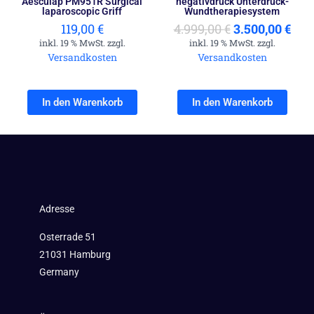
Aesculap PM951R Surgical
negativdruck Unterdruck-
laparoscopic Griff
Wundtherapiesystem
119,00
€
4.999,00
€
3.500,00
€
inkl. 19 % MwSt. zzgl.
inkl. 19 % MwSt. zzgl.
Versandkosten
Versandkosten
In den Warenkorb
In den Warenkorb
Adresse
Osterrade 51
21031 Hamburg
Germany