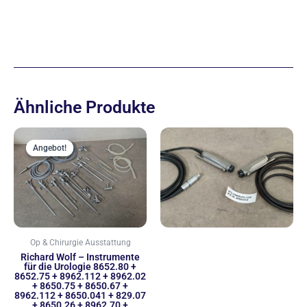
Ähnliche Produkte
Ursprünglicher
Aktueller
Preis
Preis
Angebot!
Angebot!
war:
ist:
2.222,00 €
1.999,00 €.
Op & Chirurgie Ausstattung
Richard Wolf – Instrumente
für die Urologie 8652.80 +
8652.75 + 8962.112 + 8962.02
+ 8650.75 + 8650.67 +
8962.112 + 8650.041 + 829.07
+ 8650.26 + 8962.70 +