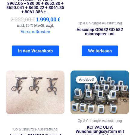
8962.06 + 880.00 + 8652.80 +
8650.041 + 8650.22 + 8061.35
+ 8061.356 +…
2.222,00
€
1.999,00
€
Op & Chirurgie Ausstattung
inkl. 19 % MwSt. zzgl.
Aesculap GD682 GD 682
Versandkosten
microspeed uni
In den Warenkorb
Weiterlesen
Ursprünglich
Akt
Preis
Prei
Angebot!
Angebot!
war:
ist:
4.999,00 €
3.50
Op & Chirurgie Ausstattung
KCI VAC ULTA
Op & Chirurgie Ausstattung
Wundheilungssystem mit