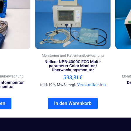
Monitoring und Patientenüberwachung
Nellcor NPB-4000C ECG Multi-
parameter Color Monitor /
Überwachungsmonitor
593,81
€
tenüberwachung
Monit
entenmonitor
Da
Versandkosten
inkl. 19 % MwSt. zzgl.
monitor
sen
In den Warenkorb