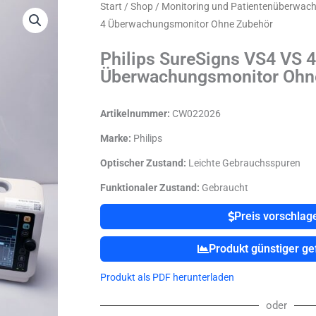
Start
/
Shop
/
Monitoring und Patientenüberwac
4 Überwachungsmonitor Ohne Zubehör
Philips SureSigns VS4 VS 4
Überwachungsmonitor Ohn
Artikelnummer:
CW022026
Marke:
Philips
Optischer Zustand:
Leichte Gebrauchsspuren
Funktionaler Zustand:
Gebraucht
Preis vorschlag
Produkt günstiger g
Produkt als PDF herunterladen
oder