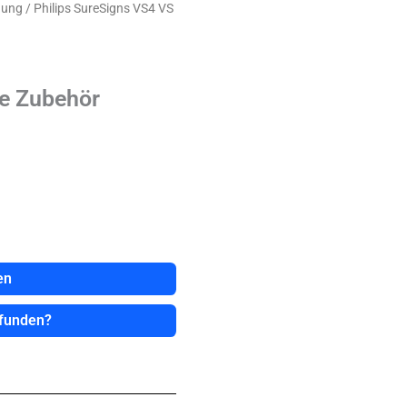
hung
/ Philips SureSigns VS4 VS
e Zubehör
en
efunden?