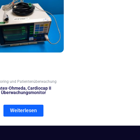
oring und Patientenüberwachung
tex-Ohmeda, Cardiocap II
Überwachungsmonitor
Weiterlesen