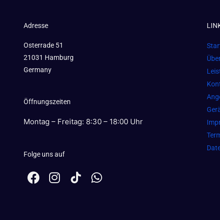
Adresse
LIN
Osterrade 51
Star
21031 Hamburg
Übe
Germany
Lei
Kon
Ang
Öffnungszeiten
Gerä
Montag – Freitag: 8:30 – 18:00 Uhr
Imp
Term
Dat
Folge uns auf
F
I
W
a
n
h
c
s
a
e
t
t