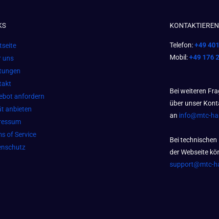
KS
KONTAKTIEREN 
Telefon:
+49 40
tseite
Mobil:
+49 176 
r uns
stungen
takt
Bei weiteren Fr
ebot anfordern
über unser Kont
t anbieten
an
info@mtc-h
ressum
s of Service
Bei technischen
enschutz
der Webseite kön
support@mtc-h