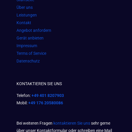
o
r
p
Über uns
k
a
p
Leistungen
m
Kontakt
Angebot anfordern
Gerät anbieten
Impressum
Terms of Service
Datenschutz
KONTAKTIEREN SIE UNS
Telefon:
+49 401 8207903
Mobil:
+49 176 20580086
Bei weiteren Fragen
kontaktieren Sie uns
sehr gerne
über unser Kontaktformular oder schreiben eine Mail