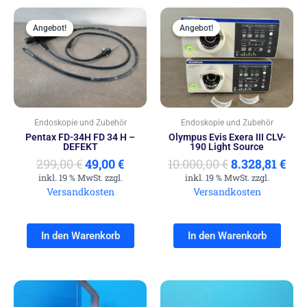
Ursprünglicher
Aktueller
Ursprünglic
Akt
Preis
Preis
Preis
Pre
Angebot!
Angebot!
Angebot!
Angebot!
war:
ist:
war:
ist:
299,00 €
49,00 €.
10.000,00 €
8.32
Endoskopie und Zubehör
Endoskopie und Zubehör
Pentax FD-34H FD 34 H –
Olympus Evis Exera III CLV-
DEFEKT
190 Light Source
299,00
€
49,00
€
10.000,00
€
8.328,81
€
inkl. 19 % MwSt. zzgl.
inkl. 19 % MwSt. zzgl.
Versandkosten
Versandkosten
In den Warenkorb
In den Warenkorb