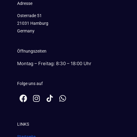
Adresse
Osterrade 51
21031 Hamburg
Germany
Öffnungszeiten
Montag – Freitag: 8:30 – 18:00 Uhr
Folge uns auf
F
I
W
a
n
h
c
s
a
e
t
t
LINKS
b
a
s
o
g
a
Startseite