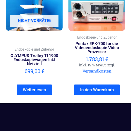
NICHT VORRÄTIG
Endoskopie und Zubehör
Pentax EPK-700 für die
Videoendoskopie Video
Endoskopie und Zubehör
Prozessor
OLYMPUS Trolley TI 1900
1.783,81
€
Endoskopiewagen Inkl
Netzteil
inkl. 19 % MwSt. zzgl.
699,00
€
Versandkosten
Weiterlesen
In den Warenkorb