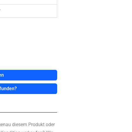
7
en
efunden?
genau diesem Produkt oder