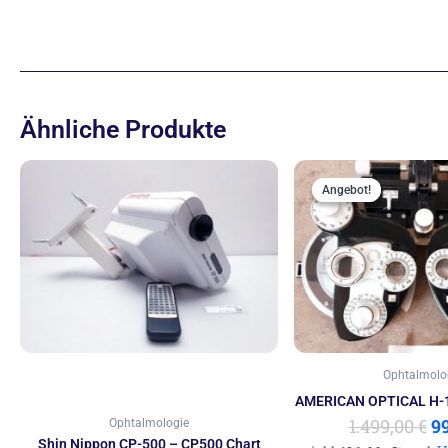
Ähnliche Produkte
U
Pr
Angebot!
Angebot!
w
1.
Ophtalmolo
AMERICAN OPTICAL H-1
1.499,00
€
9
Ophtalmologie
Shin Nippon CP-500 – CP500 Chart