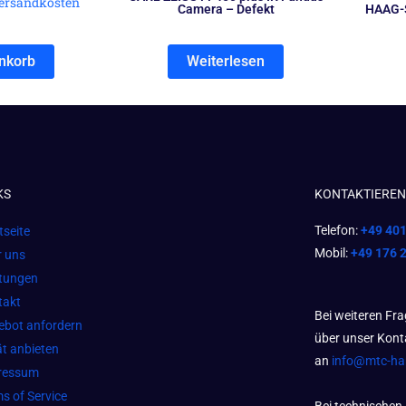
ersandkosten
Camera – Defekt
HAAG-S
nkorb
Weiterlesen
KS
KONTAKTIEREN 
Telefon:
+49 40
tseite
Mobil:
+49 176 
r uns
stungen
takt
Bei weiteren Fr
ebot anfordern
über unser Kont
t anbieten
an
info@mtc-h
ressum
s of Service
Bei technischen