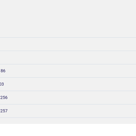
 86
03
– 256
 257