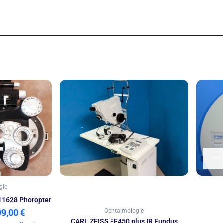
rsprünglicher
Aktueller
eis
Preis
ar:
ist:
499,00 €
999,00 €.
gie
1628 Phoropter
99,00
€
Ophtalmologie
CARL ZEISS FF450 plus IR Fundus