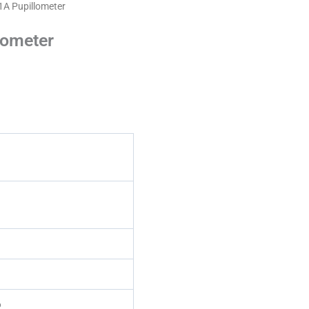
1A Pupillometer
lometer
6