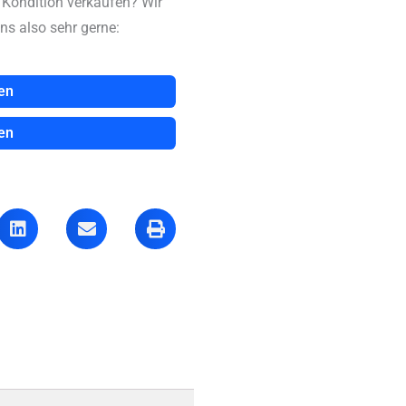
n Kondition verkaufen? Wir
ns also sehr gerne:
en
en