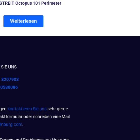
TREIT Octopus 101 Perimeter
Weiterlesen
SIE UNS
1 8207903
20580086
agen
kontaktieren Sie uns
sehr gerne
aktformular oder schreiben eine Mail
amburg.com
.
 Fragen und Problemen zur Nutzung