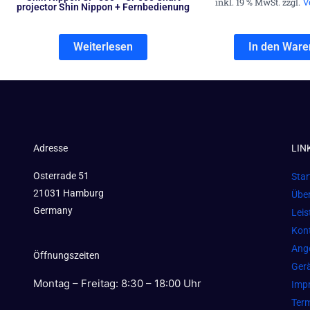
V
inkl. 19 % MwSt. zzgl.
projector Shin Nippon + Fernbedienung
Weiterlesen
In den Ware
Adresse
LIN
Osterrade 51
Star
21031 Hamburg
Übe
Germany
Lei
Kon
Ang
Öffnungszeiten
Gerä
Montag – Freitag: 8:30 – 18:00 Uhr
Imp
Term