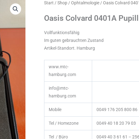
Start
/
Shop
/
Ophtalmologie
/ Oasis Colvard 040
Oasis Colvard 0401A Pupil
Vollfunktionsfähig
Im guten gebrauchten Zustand
Artikel-Standort. Hamburg
www.mtc-
hamburg.com
info@mtc-
hamburg.com
Mobile
0049 176 205 800 86
Tel / Homezone
0049 40 18 20 79 03
Tel / Büro
0049 40 3 61 61 – 25