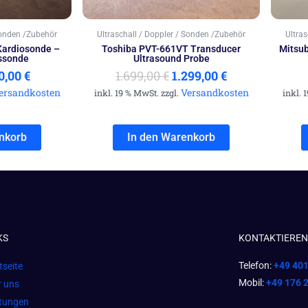
Sonden /Zubehör
Ultraschall / Doppler / Sonden /Zubehör
Ultra
Kardiosonde –
Toshiba PVT-661VT Transducer
Mitsub
ssonde
Ultrasound Probe
0,00
€
1.699,00
€
1.299,00
€
ersandkosten
Versandkosten
inkl. 19 % MwSt. zzgl.
inkl. 
nkorb
In den Warenkorb
KS
KONTAKTIEREN 
Telefon:
+49 40
tseite
Mobil:
+49 176 
r uns
stungen