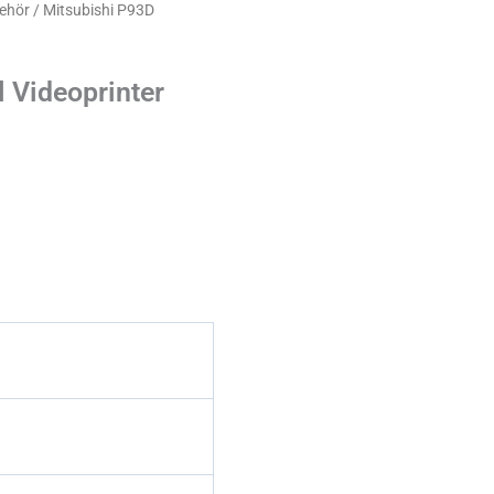
behör
/ Mitsubishi P93D
l Videoprinter