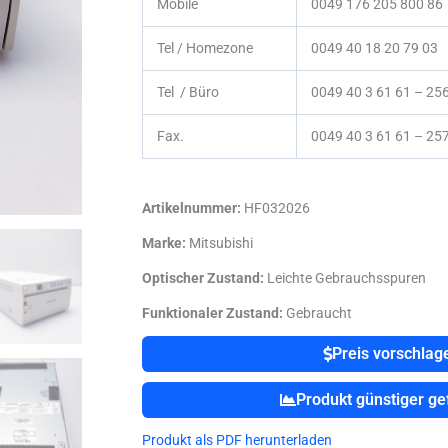
Mobile
0049 176 205 800 86
Tel / Homezone
0049 40 18 20 79 03
Tel / Büro
0049 40 3 61 61 – 25
Fax.
0049 40 3 61 61 – 25
Artikelnummer:
HF032026
Marke:
Mitsubishi
Optischer Zustand:
Leichte Gebrauchsspuren
Funktionaler Zustand:
Gebraucht
Preis vorschlag
Produkt günstiger g
Produkt als PDF herunterladen