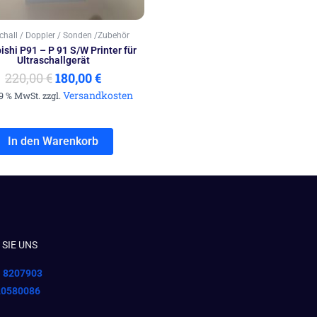
schall / Doppler / Sonden /Zubehör
ishi P91 – P 91 S/W Printer für
Ultraschallgerät
220,00
€
180,00
€
Versandkosten
19 % MwSt. zzgl.
In den Warenkorb
SIE UNS
1 8207903
20580086