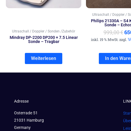
Ultraschall / Doppler / 
Philips 21330A – S4 
Sonde – Echo
999,00
€
65
Ultraschall / Doppler / Sonden /Zubehör
Mindray DP-2200 DP200 + 7.5 Linear
V
inkl. 19 % MwSt. zzgl.
Sonde – Tragbar
Weiterlesen
In den Ware
Adresse
LIN
Osterrade 51
Star
21031 Hamburg
Übe
Germany
Lei