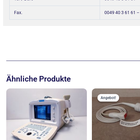
Fax.
0049 40 3 61 61 –
Ähnliche Produkte
Ur
Pr
Angebot!
Angebot!
wa
99