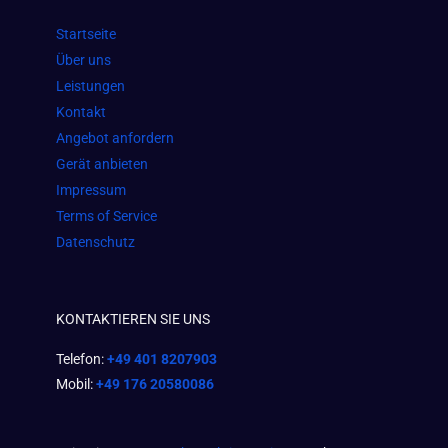
o
g
a
Startseite
o
r
p
Über uns
k
a
p
Leistungen
m
Kontakt
Angebot anfordern
Gerät anbieten
Impressum
Terms of Service
Datenschutz
KONTAKTIEREN SIE UNS
Telefon:
+49 401 8207903
Mobil:
+49 176 20580086