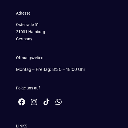
Adresse
Osterrade 51
21031 Hamburg
Germany
Öffnungszeiten
Montag – Freitag: 8:30 – 18:00 Uhr
Folge uns auf
F
I
W
a
n
h
c
s
a
e
t
t
LINKS
b
a
s