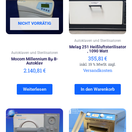
NICHT VORRÄTIG
Autoklaven und Sterilisatoren
Melag 251 Heißluftsterilisator
, 1090 Watt
Autoklaven und Sterilisatoren
355,81
€
Mocom Millennium Bµ B-
Autoklav
inkl. 19 % MwSt. zzgl.
2.140,81
€
Versandkosten
Weiterlesen
In den Warenkorb