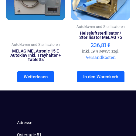
Autoklaven und Sterilisatoren
Heissluftsterilisator /
Sterilisator MELAG 75
236,81
€
Autoklaven und Sterilisatoren
MELAG MELAtronic 15 E
inkl. 19 % MwSt. zzgl.
Autoklav Inkl. Trayhalter +
Versandkosten
Tabletts
Weiterlesen
In den Warenkorb
Adresse
Osterrade 51