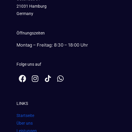
21031 Hamburg
Germany
Öffnungszeiten
Montag – Freitag: 8:30 – 18:00 Uhr
Folge uns auf
F
I
W
a
n
h
c
s
a
e
t
t
LINKS
b
a
s
o
g
a
Startseite
o
r
p
Über uns
k
a
p
Leistungen