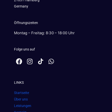
21031 Hamburg
Germany
Öffnungszeiten
Montag – Freitag: 8:30 – 18:00 Uhr
Folge uns auf
F
I
W
a
n
h
c
s
a
e
t
t
LINKS
b
a
s
o
g
a
Startseite
o
r
p
Über uns
k
a
p
Leistungen
m