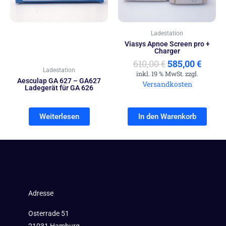
Ladestation
Viasys Apnoe Screen pro +
Charger
610,00
€
585,00
€
Ladestation
inkl. 19 % MwSt. zzgl.
Aesculap GA 627 – GA627
Versandkosten
Ladegerät für GA 626
Weiterlesen
In den Warenkorb
Adresse
Osterrade 51