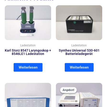
Ladestation
Ladestation
Karl Storz 8547 Laryngoskop +
Synthes Universal 530-601
8546LE1 Ladestation
Batterieladegerät
Weiterlesen
Weiterlesen
Ursprünglich
Aktue
Preis
Preis
Angebot!
Angebot!
war:
ist:
610,00 €
585,00