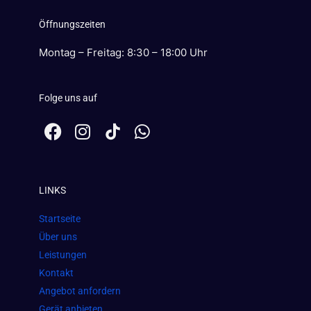
Öffnungszeiten
Montag – Freitag: 8:30 – 18:00 Uhr
Folge uns auf
F
I
W
a
n
h
c
s
a
e
t
t
LINKS
b
a
s
o
g
a
Startseite
o
r
p
Über uns
k
a
p
Leistungen
m
Kontakt
Angebot anfordern
Gerät anbieten