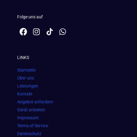
Folge uns auf
F
I
W
a
n
h
c
s
a
e
t
t
LINKS
b
a
s
o
g
a
Startseite
o
r
p
Über uns
k
a
p
Leistungen
m
Kontakt
Angebot anfordern
Gerät anbieten
Impressum
Terms of Service
Datenschutz