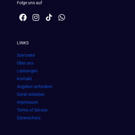
Folge uns auf
F
I
W
a
n
h
c
s
a
e
t
t
LINKS
b
a
s
o
g
a
Startseite
o
r
p
Über uns
k
a
p
Leistungen
m
Kontakt
Angebot anfordern
Gerät anbieten
Impressum
Terms of Service
Datenschutz