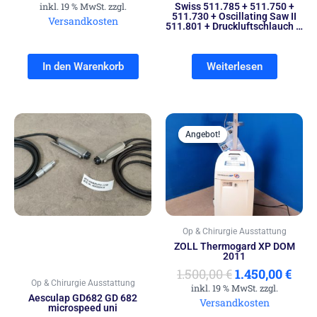
inkl. 19 % MwSt. zzgl.
Swiss 511.785 + 511.750 +
511.730 + Oscillating Saw II
Versandkosten
511.801 + Druckluftschlauch …
In den Warenkorb
Weiterlesen
Ursprünglich
Aktu
Preis
Prei
Angebot!
Angebot!
war:
ist:
1.500,00 €
1.45
Op & Chirurgie Ausstattung
ZOLL Thermogard XP DOM
2011
1.500,00
€
1.450,00
€
Op & Chirurgie Ausstattung
inkl. 19 % MwSt. zzgl.
Aesculap GD682 GD 682
Versandkosten
microspeed uni