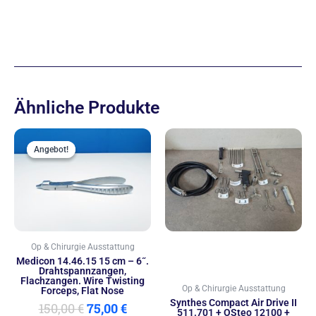
Ähnliche Produkte
Ursprünglicher
Aktueller
Preis
Preis
Angebot!
Angebot!
war:
ist:
150,00 €
75,00 €.
Op & Chirurgie Ausstattung
Medicon 14.46.15 15 cm – 6˝.
Drahtspannzangen,
Flachzangen. Wire Twisting
Op & Chirurgie Ausstattung
Forceps, Flat Nose
Synthes Compact Air Drive II
150,00
€
75,00
€
511.701 + OSteo 12100 +