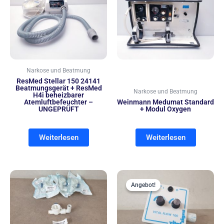
Narkose und Beatmung
ResMed Stellar 150 24141
Beatmungsgerät + ResMed
Narkose und Beatmung
H4i beheizbarer
Atemluftbefeuchter –
Weinmann Medumat Standard
UNGEPRÜFT
+ Modul Oxygen
Weiterlesen
Weiterlesen
Ursprünglich
Aktue
Preis
Preis
Angebot!
Angebot!
war:
ist:
299,00 €
199,00