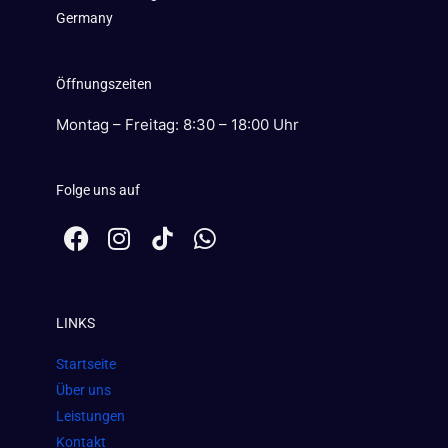
Germany
Öffnungszeiten
Montag – Freitag: 8:30 – 18:00 Uhr
Folge uns auf
F
I
W
a
n
h
c
s
a
e
t
t
LINKS
b
a
s
o
g
a
Startseite
o
r
p
Über uns
k
a
p
Leistungen
m
Kontakt