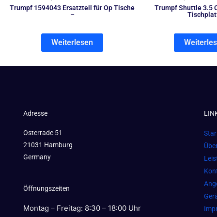
Trumpf 1594043 Ersatzteil für Op Tische
Trumpf Shuttle 3.5 
–
Tischplat
Weiterlesen
Weiterle
Adresse
LIN
Osterrade 51
Star
21031 Hamburg
Übe
Germany
Lei
Kon
Ang
Öffnungszeiten
Gerä
Montag – Freitag: 8:30 – 18:00 Uhr
Imp