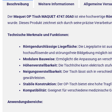
Beschreibung
Weitere Informationen
Allgemeine Vers
Der
Maquet OP Tisch MAQUET 4747.00A0
ist eine hochwertige
Rön
wurde. Dieses Produkt zeichnet sich durch seine präzise Verarbeitun
Technische Merkmale und Funktionen:
Röntgendurchlässige Liegefläche:
Die Liegeplatte ist au
hochauflösende und störungsfreie Bildgebung möglich ist
Modulare Bauweise:
Ermöglicht die Anpassung an versch
Höhenverstellbarkeit:
Die Tischhöhe kann elektrisch stu
Neigungsverstellbarkeit:
Der Tisch lässt sich in verschi
gewährleisten.
Stabile Konstruktion:
Der OP-Tisch bietet eine hohe Tragfä
Kompatibilität:
Geeignet für verschiedene medizinische Ge
Anwendungsbereiche: