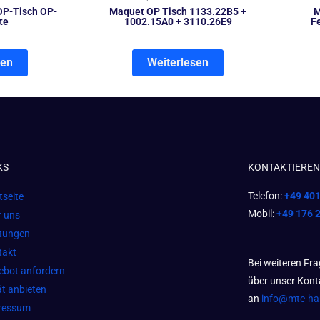
OP-Tisch OP-
Maquet OP Tisch 1133.22B5 +
M
te
1002.15A0 + 3110.26E9
F
sen
Weiterlesen
KS
KONTAKTIEREN 
Telefon:
+49 40
tseite
Mobil:
+49 176 
r uns
stungen
takt
Bei weiteren Fr
ebot anfordern
über unser Kont
t anbieten
an
info@mtc-h
ressum