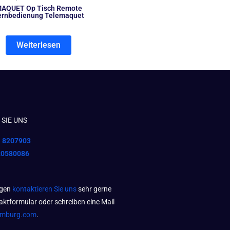
AQUET Op Tisch Remote
ernbedienung Telemaquet
Weiterlesen
SIE UNS
1 8207903
20580086
agen
kontaktieren Sie uns
sehr gerne
aktformular oder schreiben eine Mail
amburg.com
.