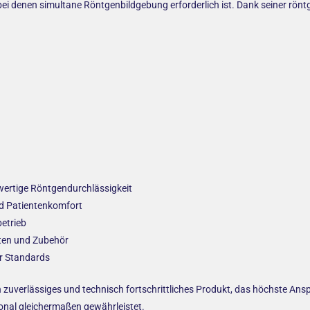
 bei denen simultane Röntgenbildgebung erforderlich ist. Dank seiner rön
wertige Röntgendurchlässigkeit
d Patientenkomfort
betrieb
ten und Zubehör
r Standards
ein zuverlässiges und technisch fortschrittliches Produkt, das höchste A
sonal gleichermaßen gewährleistet.