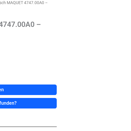
isch MAQUET 4747.00A0 –
4747.00A0 –
en
efunden?