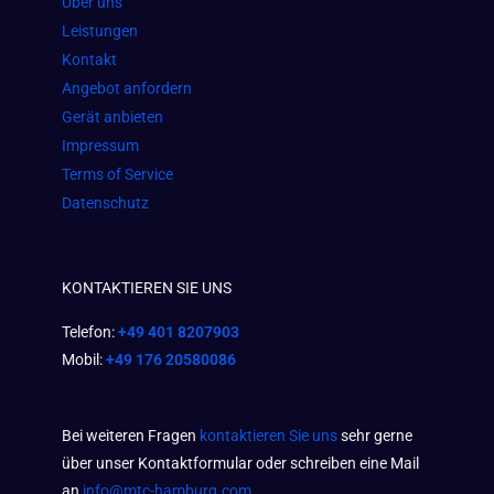
Über uns
k
a
p
Leistungen
m
Kontakt
Angebot anfordern
Gerät anbieten
Impressum
Terms of Service
Datenschutz
KONTAKTIEREN SIE UNS
Telefon:
+49 401 8207903
Mobil:
+49 176 20580086
Bei weiteren Fragen
kontaktieren Sie uns
sehr gerne
über unser Kontaktformular oder schreiben eine Mail
an
info@mtc-hamburg.com
.