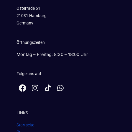
Osterrade 51
21031 Hamburg
Germany
Öffnungszeiten
Montag – Freitag: 8:30 – 18:00 Uhr
Folge uns auf
F
I
W
a
n
h
c
s
a
e
t
t
LINKS
b
a
s
o
g
a
Startseite
o
r
p