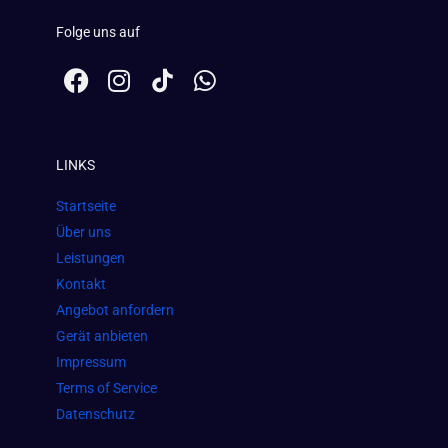
Folge uns auf
F
I
W
a
n
h
c
s
a
e
t
t
LINKS
b
a
s
o
g
a
Startseite
o
r
p
Über uns
k
a
p
Leistungen
m
Kontakt
Angebot anfordern
Gerät anbieten
Impressum
Terms of Service
Datenschutz