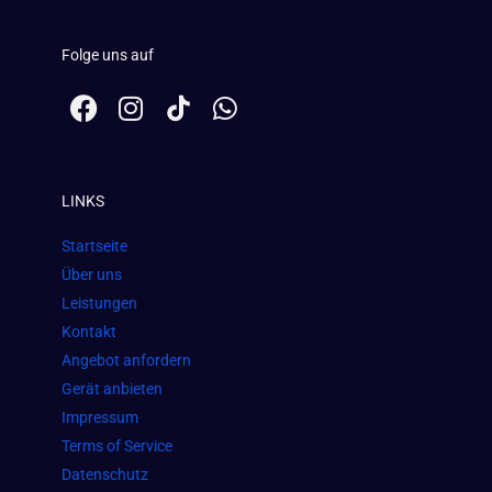
Folge uns auf
F
I
W
a
n
h
c
s
a
e
t
t
LINKS
b
a
s
o
g
a
Startseite
o
r
p
Über uns
k
a
p
Leistungen
m
Kontakt
Angebot anfordern
Gerät anbieten
Impressum
Terms of Service
Datenschutz