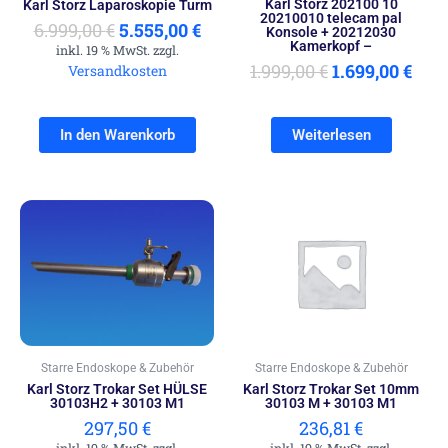
Karl Storz 202100 10
Karl Storz Laparoskopie Turm
20210010 telecam pal
6.999,00
€
5.555,00
€
Konsole + 20212030
Kamerkopf –
inkl. 19 % MwSt. zzgl.
1.999,00
€
1.699,00
€
Versandkosten
In den Warenkorb
Weiterlesen
Starre Endoskope & Zubehör
Starre Endoskope & Zubehör
Karl Storz Trokar Set HÜLSE
Karl Storz Trokar Set 10mm
30103H2 + 30103 M1
30103 M + 30103 M1
297,50
€
236,81
€
inkl. 19 % MwSt. zzgl.
inkl. 19 % MwSt. zzgl.