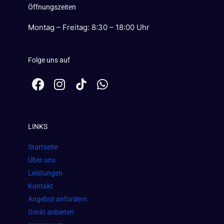
Öffnungszeiten
Montag – Freitag: 8:30 – 18:00 Uhr
Folge uns auf
F
I
W
a
n
h
c
s
a
e
t
t
LINKS
b
a
s
o
g
a
Startseite
o
r
p
Über uns
k
a
p
Leistungen
m
Kontakt
Angebot anfordern
Gerät anbieten