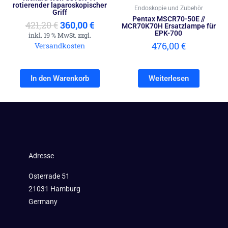
rotierender laparoskopischer
Endoskopie und Zubehör
Griff
Pentax MSCR70-50E //
421,20
€
360,00
€
MCR70K70H Ersatzlampe für
EPK-700
inkl. 19 % MwSt. zzgl.
476,00
€
Versandkosten
In den Warenkorb
Weiterlesen
Adresse
Osterrade 51
21031 Hamburg
Germany