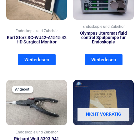
Endoskopie und Zubehör
Endoskopie und Zubehör
Olympus Uteromat fluid
Karl Storz SC-WU42-A1515 42
control Spülpumpe für
HD Surgical Monitor
Endoskopie
Weiterlesen
Weiterlesen
Ursprünglicher
Aktueller
Preis
Preis
Angebot!
Angebot!
war:
ist:
421,20 €
360,00 €.
NICHT VORRÄTIG
Endoskopie und Zubehör
Richard Wolf 8393.941