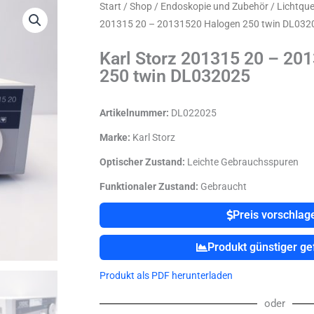
Start
/
Shop
/
Endoskopie und Zubehör
/
Lichtque
201315 20 – 20131520 Halogen 250 twin DL032
Karl Storz 201315 20 – 20
250 twin DL032025
Artikelnummer:
DL022025
Marke:
Karl Storz
Optischer Zustand:
Leichte Gebrauchsspuren
Funktionaler Zustand:
Gebraucht
Preis vorschlag
Produkt günstiger g
Produkt als PDF herunterladen
oder