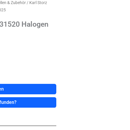
llen & Zubehör
/ Karl Storz
025
131520 Halogen
en
efunden?