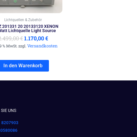
Lichtquellen & Zubehör
 201331 20 20133120 XENON
att Lichtquelle Light Source
2.499,00
€
1.170,00
€
Versandkosten
19 % MwSt. zzgl.
In den Warenkorb
SIE UNS
1 8207903
20580086