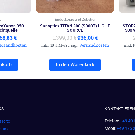
e
Endoskopie und Zubehör
roXenon 350
Sunoptics TITAN 300 (S300T) LIGHT
STORZ
ichtquelle
SOURCE
300 W
168,83
€
1.399,00
€
936,00
€
ersandkosten
Versandkosten
inkl. 19 % MwSt. zzgl.
inkl. 
nkorb
In den Warenkorb
KS
KONTAKTIEREN 
Telefon:
+49 40
tseite
Mobil:
+49 176 
r uns