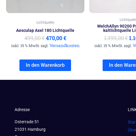
Lichtquell
Lichtquelle
WelchAllyn 90200 P
Aesculap Axel 180 Lichtquelle
kaltlichtquelle L
499,00
€
470,00
€
1.399,00
€
1.
Versandkosten
V
inkl. 19 % MwSt. zzgl.
inkl. 19 % MwSt. zzgl.
In den Warenkorb
In den Ware
Adresse
LIN
Osterrade 51
Star
21031 Hamburg
Übe