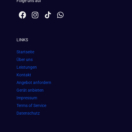
Folge uns auf
F
I
W
a
n
h
c
s
a
e
t
t
LINKS
b
a
s
o
g
a
Startseite
o
r
p
Über uns
k
a
p
Leistungen
m
Kontakt
Angebot anfordern
Gerät anbieten
Impressum
Terms of Service
Datenschutz