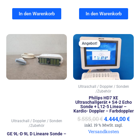
In den Warenkorb
In den Warenkorb
Ursprünglich
Akt
Preis
Prei
Angebot!
Angebot!
war:
ist:
5.555,00 €
4.44
Ultraschall / Doppler / Sonden
/Zubehör
Philips HD7 XE
Ultraschallgerät + S4-2 Echo
Sonde + L12-5 Linear –
Kardio- Doppler – Farbdoppler
5.555,00
€
4.444,00
€
Ultraschall / Doppler / Sonden
inkl. 19 % MwSt. zzgl.
/Zubehör
Versandkosten
GE 9L-D 9L D Lineare Sonde –