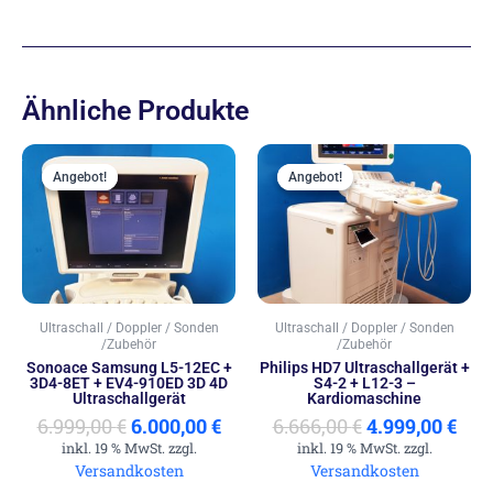
Ähnliche Produkte
Ursprünglicher
Aktueller
Ursprünglich
Akt
Preis
Preis
Preis
Prei
Angebot!
Angebot!
Angebot!
Angebot!
war:
ist:
war:
ist:
6.999,00 €
6.000,00 €.
6.666,00 €
4.99
Ultraschall / Doppler / Sonden
Ultraschall / Doppler / Sonden
/Zubehör
/Zubehör
Sonoace Samsung L5-12EC +
Philips HD7 Ultraschallgerät +
3D4-8ET + EV4-910ED 3D 4D
S4-2 + L12-3 –
Ultraschallgerät
Kardiomaschine
6.999,00
€
6.000,00
€
6.666,00
€
4.999,00
€
inkl. 19 % MwSt. zzgl.
inkl. 19 % MwSt. zzgl.
Versandkosten
Versandkosten