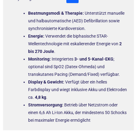
Beatmungsmodi & Therapie:
Unterstützt manuelle
und halbautomatische (AED) Defibrillation sowie
synchronisierte Kardioversion.
Energie:
Verwendet die biphasische STAR-
Wellentechnologie mit eskalierender Energie von
2
bis 270 Joule
.
Monitoring:
Integriertes
3- und 5-Kanal-EKG
;
optional sind SpO2 (Datex-Ohmeda) und
transkutanes Pacing (Demand/Fixed) verfügbar.
Display & Gewicht:
Verfügt über ein helles
Farbdisplay und wiegt inklusive Akku und Elektroden
ca.
4,8 kg
.
Stromversorgung:
Betrieb über Netzstrom oder
einen 6,6 Ah Li-Ion Akku, der mindestens 50 Schocks
bei maximaler Energie ermöglicht