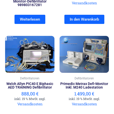
Monitor-Defibrillator
Versandkosten
989803167281
Weiterlesen
In den Warenkorb
Defibrillatoren
Defibrillatoren
Welch Allyn PIC40 E Biphasic
Primedic Metrax Defi-Monitor
AED TRAINING Defibrillator
Inkl. M240 Ladestation
888,00
€
1.499,00
€
inkl. 19 % MwSt. zzgl.
inkl. 19 % MwSt. zzgl.
Versandkosten
Versandkosten