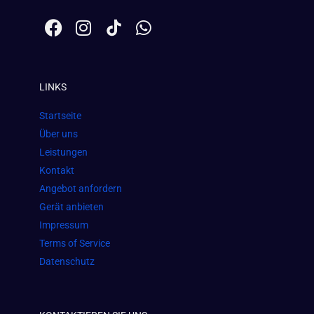
F
I
W
a
n
h
c
s
a
e
t
t
LINKS
b
a
s
o
g
a
Startseite
o
r
p
Über uns
k
a
p
Leistungen
m
Kontakt
Angebot anfordern
Gerät anbieten
Impressum
Terms of Service
Datenschutz