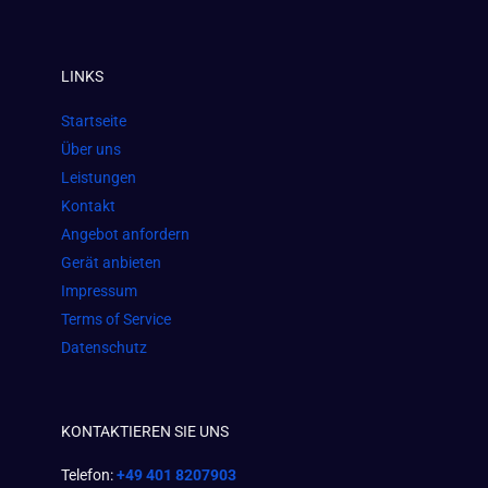
a
n
h
c
s
a
e
t
t
LINKS
b
a
s
o
g
a
Startseite
o
r
p
Über uns
k
a
p
Leistungen
m
Kontakt
Angebot anfordern
Gerät anbieten
Impressum
Terms of Service
Datenschutz
KONTAKTIEREN SIE UNS
Telefon:
+49 401 8207903