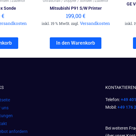
Sonden /Zubehör
Ultraschall / Doppler / Sonden /Zubehör
GE V
ex Sonde
Mitsubishi P91 S/W Printer
0
€
199,00
€
ersandkosten
Versandkosten
inkl. 19 % MwSt. zzgl.
inkl. 
nkorb
In den Warenkorb
KS
KONTAKTIEREN 
Telefon:
+49 40
tseite
Mobil:
+49 176 
r uns
stungen
takt
Bei weiteren Fr
ebot anfordern
über unser Kont