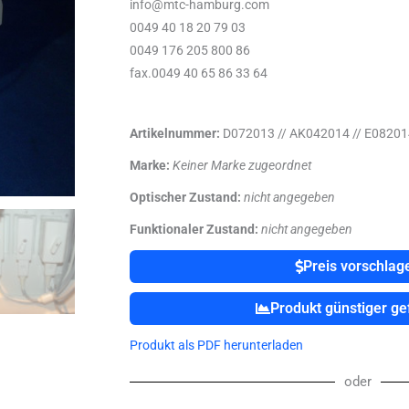
info@mtc-hamburg.com
0049 40 18 20 79 03
0049 176 205 800 86
fax.0049 40 65 86 33 64
Artikelnummer:
D072013 // AK042014 // E08201
Marke:
Keiner Marke zugeordnet
Optischer Zustand:
nicht angegeben
Funktionaler Zustand:
nicht angegeben
Preis vorschlag
Produkt günstiger g
Produkt als PDF herunterladen
oder