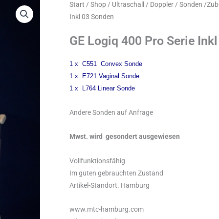
Start
/
Shop
/
Ultraschall / Doppler / Sonden /Zu
Inkl 03 Sonden
GE Logiq 400 Pro Serie Ink
1 x C551 Convex Sonde
1 x E721 Vaginal Sonde
1 x L764 Linear Sonde
Andere Sonden auf Anfrage
Mwst. wird gesondert ausgewiesen
Vollfunktionsfähig
Im guten gebrauchten Zustand
Artikel-Standort. Hamburg
www.mtc-hamburg.com