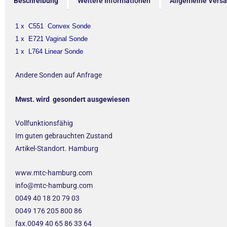
Beschreibung
Weitere Informationen
Allgemeine Vers
1 x C551 Convex Sonde
1 x E721 Vaginal Sonde
1 x L764 Linear Sonde
Andere Sonden auf Anfrage
Mwst. wird gesondert ausgewiesen
Vollfunktionsfähig
Im guten gebrauchten Zustand
Artikel-Standort. Hamburg
www.mtc-hamburg.com
info@mtc-hamburg.com
0049 40 18 20 79 03
0049 176 205 800 86
fax.0049 40 65 86 33 64