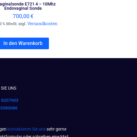
aginalsonde E721 4 – 10Mhz
Endovaginal Sonde
700,00
€
Versandkosten
19 % MwSt. zzgl.
In den Warenkorb
SIE UNS
1 8207903
20580086
agen
kontaktieren Sie uns
sehr gerne
aktformular oder schreiben eine Mail