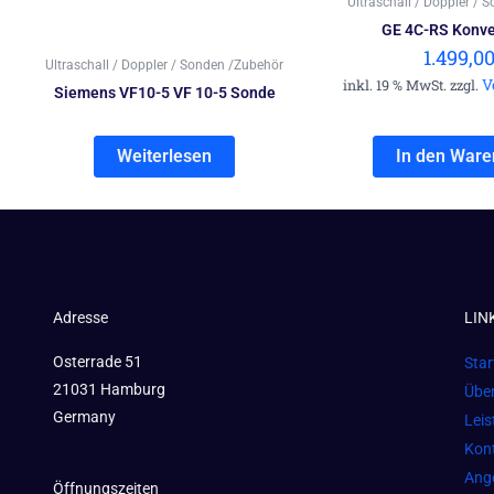
Ultraschall / Doppler / 
GE 4C-RS Konv
1.499,0
Ultraschall / Doppler / Sonden /Zubehör
V
inkl. 19 % MwSt. zzgl.
Siemens VF10-5 VF 10-5 Sonde
Weiterlesen
In den Ware
Adresse
LIN
Osterrade 51
Star
21031 Hamburg
Übe
Germany
Lei
Kon
Ang
Öffnungszeiten