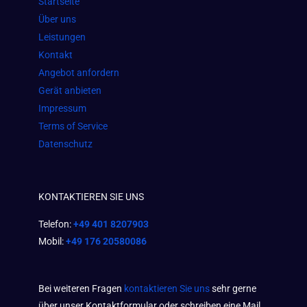
Startseite
o
r
p
Über uns
k
a
p
Leistungen
m
Kontakt
Angebot anfordern
Gerät anbieten
Impressum
Terms of Service
Datenschutz
KONTAKTIEREN SIE UNS
Telefon:
+49 401 8207903
Mobil:
+49 176 20580086
Bei weiteren Fragen
kontaktieren Sie uns
sehr gerne
über unser Kontaktformular oder schreiben eine Mail