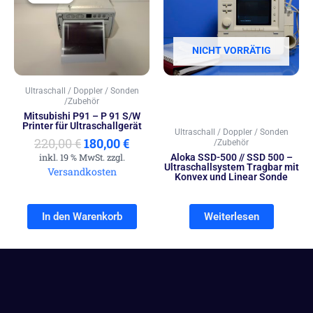
war:
ist:
220,00 €
180,00 €.
NICHT VORRÄTIG
Ultraschall / Doppler / Sonden
/Zubehör
Mitsubishi P91 – P 91 S/W
Printer für Ultraschallgerät
Ultraschall / Doppler / Sonden
220,00
€
180,00
€
/Zubehör
inkl. 19 % MwSt. zzgl.
Aloka SSD-500 // SSD 500 –
Ultraschallsystem Tragbar mit
Versandkosten
Konvex und Linear Sonde
In den Warenkorb
Weiterlesen