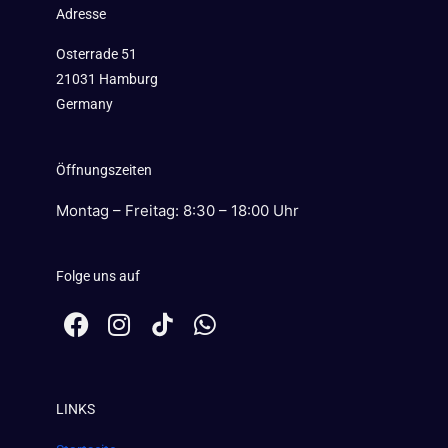
Adresse
Osterrade 51
21031 Hamburg
Germany
Öffnungszeiten
Montag – Freitag: 8:30 – 18:00 Uhr
Folge uns auf
F
I
W
a
n
h
c
s
a
e
t
t
LINKS
b
a
s
o
g
a