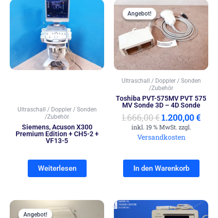
Ursprünglich
Aktu
Preis
Prei
Angebot!
Angebot!
war:
ist:
1.666,00 €
1.20
Ultraschall / Doppler / Sonden
/Zubehör
Toshiba PVT-575MV PVT 575
MV Sonde 3D – 4D Sonde
Ultraschall / Doppler / Sonden
1.666,00
€
1.200,00
€
/Zubehör
Siemens, Acuson X300
inkl. 19 % MwSt. zzgl.
Premium Edition + CH5-2 +
Versandkosten
VF13-5
Weiterlesen
In den Warenkorb
Ursprünglicher
Aktueller
Preis
Preis
Angebot!
Angebot!