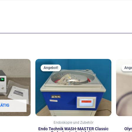
Ursprünglicher
Aktueller
Preis
Preis
Angebot!
Angebot!
Ange
Ange
war:
ist:
4.999,00 €
2.999,00 €.
ÄTIG
Endoskopie und Zubehör
Endo Technik WASH-MASTER Classic
Oly