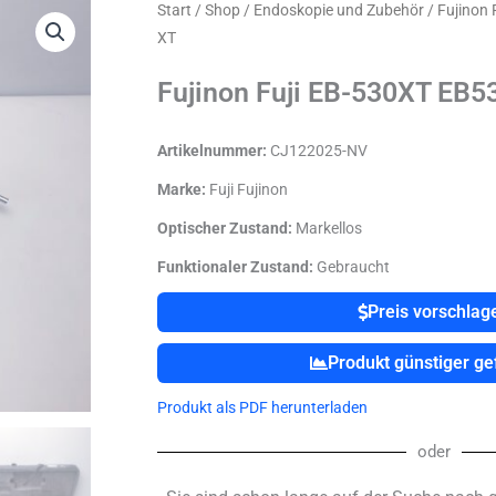
Start
/
Shop
/
Endoskopie und Zubehör
/ Fujinon
XT
Fujinon Fuji EB-530XT EB5
Artikelnummer:
CJ122025-NV
Marke:
Fuji Fujinon
Optischer Zustand:
Markellos
Funktionaler Zustand:
Gebraucht
Preis vorschlag
Produkt günstiger g
Produkt als PDF herunterladen
oder