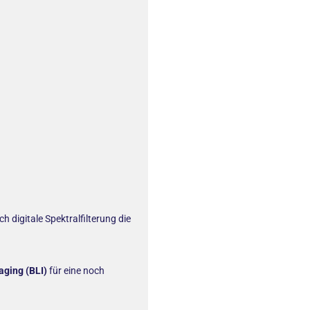
h digitale Spektralfilterung die
aging (BLI)
für eine noch