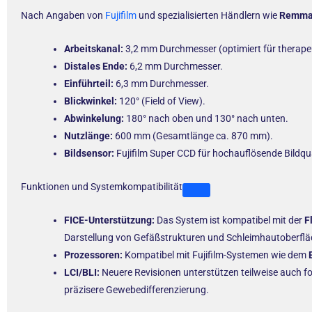
Nach Angaben von
Fujifilm
und spezialisierten Händlern wie
Remm
Arbeitskanal:
3,2 mm Durchmesser (optimiert für therapeu
Distales Ende:
6,2 mm Durchmesser.
Einführteil:
6,3 mm Durchmesser.
Blickwinkel:
120° (Field of View).
Abwinkelung:
180° nach oben und 130° nach unten.
Nutzlänge:
600 mm (Gesamtlänge ca. 870 mm).
Bildsensor:
Fujifilm Super CCD für hochauflösende Bildqua
Funktionen und Systemkompatibilität
FICE-Unterstützung:
Das System ist kompatibel mit der
F
Darstellung von Gefäßstrukturen und Schleimhautoberflä
Prozessoren:
Kompatibel mit Fujifilm-Systemen wie dem
LCI/BLI:
Neuere Revisionen unterstützen teilweise auch fo
präzisere Gewebedifferenzierung.