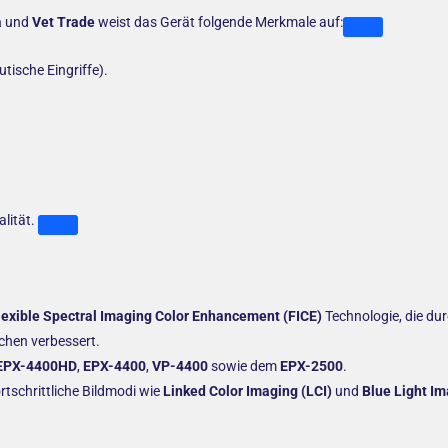
a
und
Vet Trade
weist das Gerät folgende Merkmale auf:
tische Eingriffe).
lität.
lexible Spectral Imaging Color Enhancement (FICE)
Technologie, die durc
chen verbessert.
EPX-4400HD
,
EPX-4400
,
VP-4400
sowie dem
EPX-2500
.
rtschrittliche Bildmodi wie
Linked Color Imaging (LCI)
und
Blue Light Im