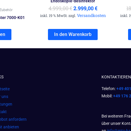
Endoskopie-desinfektor
4.999,00
€
2.999,00
€
1
Zubehör
Versandkosten
inkl. 19 % MwSt. zzgl.
inkl. 
ster 7000-K01
sen
In den Warenkorb
KS
KONTAKTIEREN 
Telefon:
+49 40
tseite
Mobil:
+49 176 
r uns
stungen
takt
Bei weiteren Fr
ebot anfordern
über unser Kont
t anbieten
an
info@mtc-h