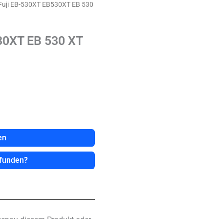
 Fuji EB-530XT EB530XT EB 530
30XT EB 530 XT
en
efunden?