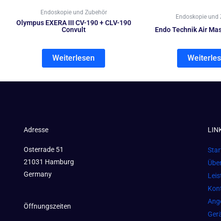
Endoskopie und Zubehör
Endoskopie und 
Olympus EXERA III CV-190 + CLV-190
Convult
Endo Technik Air Ma
Weiterlesen
Weiterle
Adresse
LIN
Osterrade 51
Star
21031 Hamburg
Übe
Germany
Lei
Kon
Ang
Öffnungszeiten
Gerä