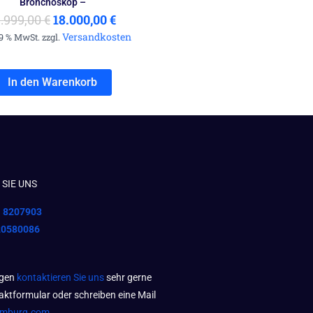
Bronchoskop –
8.999,00
€
18.000,00
€
Versandkosten
19 % MwSt. zzgl.
In den Warenkorb
SIE UNS
1 8207903
20580086
agen
kontaktieren Sie uns
sehr gerne
aktformular oder schreiben eine Mail
amburg.com
.