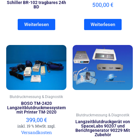
Schiller BR-102 tragbares 24h
500,00
€
BD
Weiterlesen
Weiterlesen
Blutdruckmessung & Diagnostik
BOSO TM-2420
Langzeitblutdruckmessystem
mit Printer TM-2020
Blutdruckmessung & Diagnostik
399,00
€
Langzeitblutdruckgerät von
inkl. 19 % MwSt. zzgl.
SpaceLabs 90207 und
Berichtgenerator 90229 Mit
Versandkosten
Zubehör