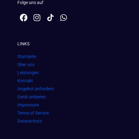
Folge uns auf
F
I
W
a
n
h
c
s
a
e
t
t
LINKS
b
a
s
o
g
a
Startseite
o
r
p
Über uns
k
a
p
Leistungen
m
Kontakt
Angebot anfordern
Gerät anbieten
Impressum
Terms of Service
Datenschutz