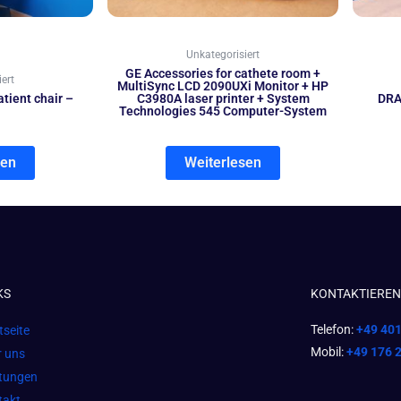
Unkategorisiert
GE Accessories for cathete room +
ert
MultiSync LCD 2090UXi Monitor + HP
tient chair –
C3980A laser printer + System
DRA
Technologies 545 Computer-System
sen
Weiterlesen
KS
KONTAKTIEREN 
Telefon:
+49 40
tseite
Mobil:
+49 176 
r uns
stungen
takt