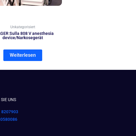
Unkategorisiert
GER Sulla 808 V anesthesia
device/Narkosegerät
Weiterlesen
SIE UNS
1 8207903
20580086