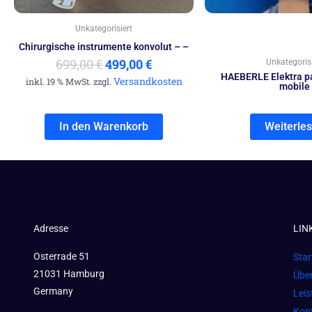
Unkategorisiert
Chirurgische instrumente konvolut – –
699,00
€
499,00
€
Unkategorisi
HAEBERLE Elektra pa
Versandkosten
inkl. 19 % MwSt. zzgl.
mobile
In den Warenkorb
Weiterle
Adresse
LIN
Osterrade 51
Star
21031 Hamburg
Übe
Germany
Lei
Kon