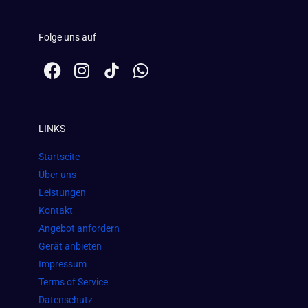
Folge uns auf
F
I
W
a
n
h
c
s
a
e
t
t
LINKS
b
a
s
o
g
a
Startseite
o
r
p
Über uns
k
a
p
Leistungen
m
Kontakt
Angebot anfordern
Gerät anbieten
Impressum
Terms of Service
Datenschutz