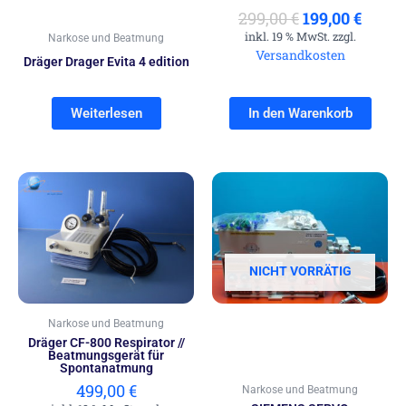
299,00
€
199,00
€
inkl. 19 % MwSt. zzgl.
Narkose und Beatmung
Versandkosten
Dräger Drager Evita 4 edition
Weiterlesen
In den Warenkorb
NICHT VORRÄTIG
Narkose und Beatmung
Dräger CF-800 Respirator //
Beatmungsgerät für
Spontanatmung
499,00
€
Narkose und Beatmung