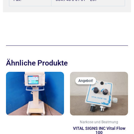
Ähnliche Produkte
Ursprünglich
Aktue
Preis
Preis
Angebot!
Angebot!
war:
ist:
299,00 €
199,00
Narkose und Beatmung
VITAL SIGNS INC Vital Flow
100