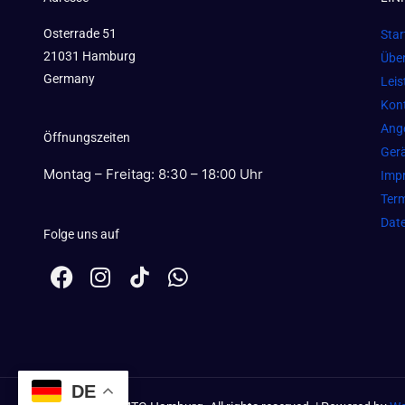
Osterrade 51
Star
21031 Hamburg
Übe
Germany
Lei
Kon
Ang
Öffnungszeiten
Gerä
Montag – Freitag: 8:30 – 18:00 Uhr
Imp
Term
Dat
Folge uns auf
F
I
W
a
n
h
c
s
a
e
t
t
b
a
s
o
g
a
DE