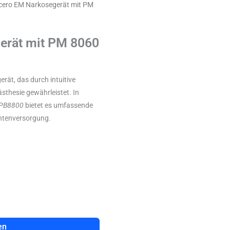
icero EM Narkosegerät mit PM
erät mit PM 8060
rät, das durch intuitive
sthesie gewährleistet. In
PB8800
bietet es umfassende
ntenversorgung.
en