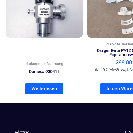
Narkose und B
Dräger Evita PA12 
Expirationsv
299,00
Narkose und Beatmung
V
inkl. 19 % MwSt. zzgl.
Dameca 930415
Weiterlesen
In den Ware
Adresse
LIN