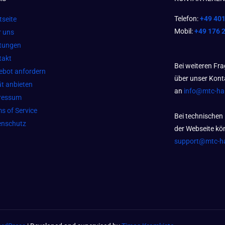
Telefon:
+49 40
tseite
Mobil:
+49 176 
r uns
stungen
takt
Bei weiteren Fr
ebot anfordern
über unser Kont
t anbieten
an
info@mtc-h
ressum
s of Service
Bei technischen
enschutz
der Webseite kön
support@mtc-h