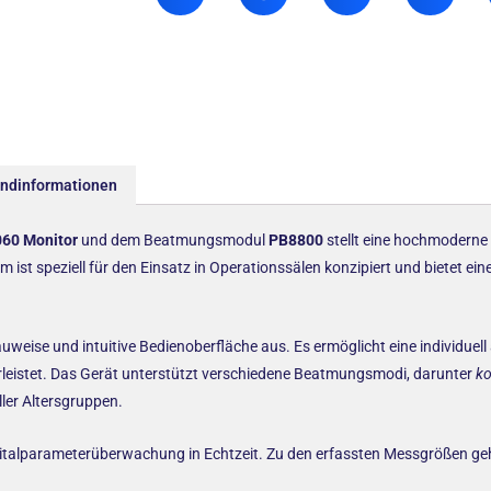
andinformationen
60 Monitor
und dem Beatmungsmodul
PB8800
stellt eine hochmoderne 
m ist speziell für den Einsatz in Operationssälen konzipiert und bietet
uweise und intuitive Bedienoberfläche aus. Es ermöglicht eine individu
leistet. Das Gerät unterstützt verschiedene Beatmungsmodi, darunter
ko
aller Altersgruppen.
e Vitalparameterüberwachung in Echtzeit. Zu den erfassten Messgrößen g