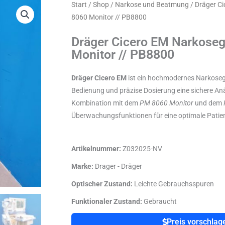
Start
/
Shop
/
Narkose und Beatmung
/ Dräger C
8060 Monitor // PB8800
Dräger Cicero EM Narkoseg
Monitor // PB8800
Dräger Cicero EM
ist ein hochmodernes Narkosege
Bedienung und präzise Dosierung eine sichere Anä
Kombination mit dem
PM 8060 Monitor
und dem
Überwachungsfunktionen für eine optimale Patie
Artikelnummer:
Z032025-NV
Marke:
Drager - Dräger
Optischer Zustand:
Leichte Gebrauchsspuren
Funktionaler Zustand:
Gebraucht
Preis vorschlag